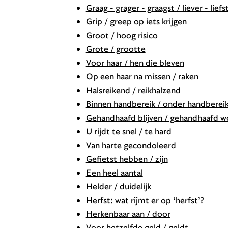
Graag - grager - graagst / liever - liefs
Grip / greep op iets krijgen
Groot / hoog risico
Grote / grootte
Voor haar / hen die bleven
Op een haar na missen / raken
Halsreikend / reikhalzend
Binnen handbereik / onder handberei
Gehandhaafd blijven / gehandhaafd 
U rijdt te snel / te hard
Van harte gecondoleerd
Gefietst hebben / zijn
Een heel aantal
Helder / duidelijk
Herfst: wat rijmt er op ‘herfst’?
Herkenbaar aan / door
Voor hetzelfde geld / geldt ...