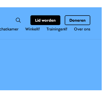
Hoo
Zoekveld
Lid worden
Doneren
Zoeken
chatkamer
Winkel
Trainingen
Over ons