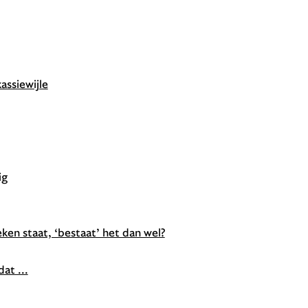
assiewijle
ig
en staat, ‘bestaat’ het dan wel?
at ...