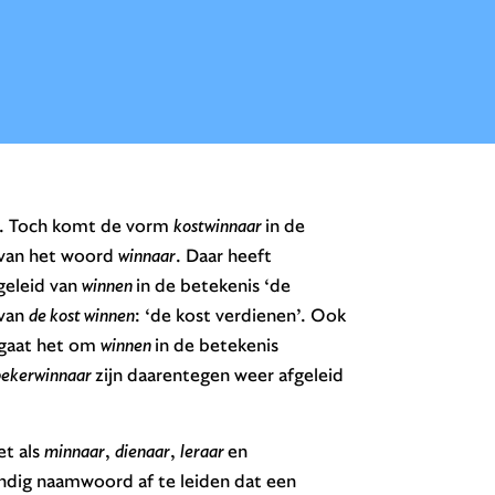
d. Toch komt de vorm
kostwinnaar
in de
d van het woord
winnaar
. Daar heeft
fgeleid van
winnen
in de betekenis ‘de
 van
de kost winnen
: ‘de kost verdienen’. Ook
gaat het om
winnen
in de betekenis
bekerwinnaar
zijn daarentegen weer afgeleid
et als
minnaar
,
dienaar
,
leraar
en
ndig naamwoord af te leiden dat een