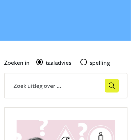
Gerelateerd
Zoeken in
taaladvies
spelling
Zoekveld
Zoek