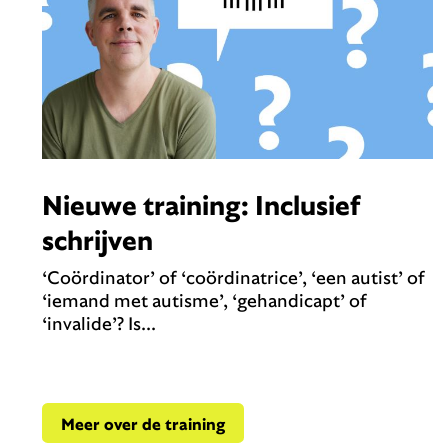
Nieuwe training: Inclusief
schrijven
‘Coördinator’ of ‘coördinatrice’, ‘een autist’ of
‘iemand met autisme’, ‘gehandicapt’ of
‘invalide’? Is...
Meer over de training