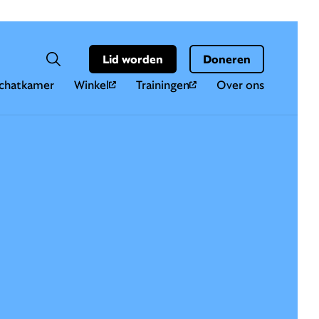
Hoo
Zoekveld
Lid worden
Doneren
Zoeken
chatkamer
Winkel
Trainingen
Over ons