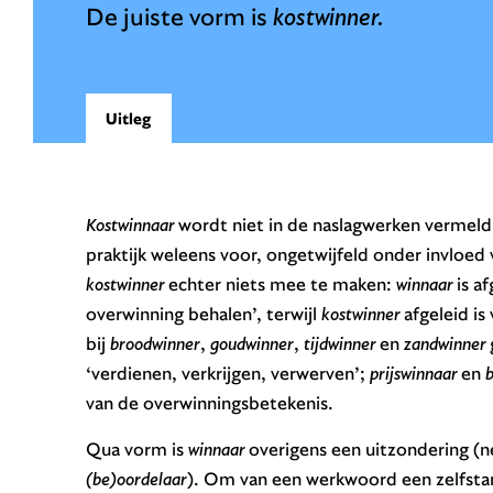
De juiste vorm is
kostwinner.
Uitleg
Kostwinnaar
wordt niet in de naslagwerken vermel
praktijk weleens voor, ongetwijfeld onder invloe
kostwinner
echter niets mee te maken:
winnaar
is a
overwinning behalen’, terwijl
kostwinner
afgeleid is
bij
broodwinner
,
goudwinner
,
tijdwinner
en
zandwinner
‘verdienen, verkrijgen, verwerven’;
prijswinnaar
en
van de overwinningsbetekenis.
Qua vorm is
winnaar
overigens een uitzondering (n
(be)oordelaar
). Om van een werkwoord een zelfsta