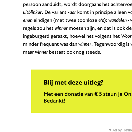
persoon aanduidt, wordt doorgaans het achtervo
uitblinker
. De variant
-aar
komt in principe alleen 
enen
eindigen (met twee toonloze
e’
s):
wandelen - 
regels zou het
winner
moeten zijn, en dat is ook de
ingeburgerd geraakt, hoewel het volgens het
Woord
minder frequent was dan
winner
. Tegenwoordig is
maar
winner
bestaat ook nog steeds.
Blij met deze uitleg?
Met een donatie van € 5 steun je Onz
Bedankt!
▼ Ad by Refin