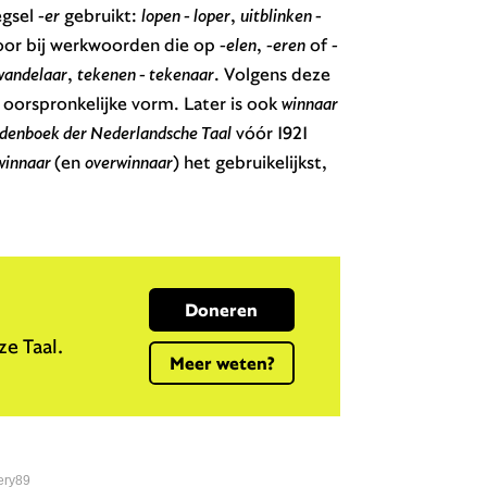
egsel
-er
gebruikt:
lopen - loper
,
uitblinken -
voor bij werkwoorden die op
-elen
,
-eren
of
-
wandelaar
,
tekenen - tekenaar
. Volgens deze
 oorspronkelijke vorm. Later is ook
winnaar
enboek der Nederlandsche Taal
vóór 1921
winnaar
(en
overwinnaar
) het gebruikelijkst,
Doneren
e Taal.
Meer weten?
ery89