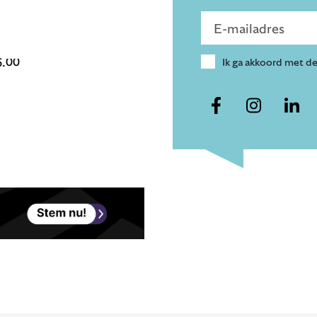
Voer e-mailadres in
6.00
Ik ga akkoord met d