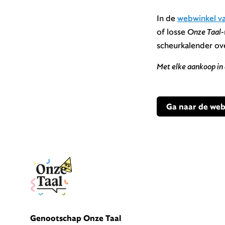
In de
webwinkel va
of losse
Onze Taal-
scheurkalender ove
Met elke aankoop in 
Ga naar de web
Genootschap Onze Taal