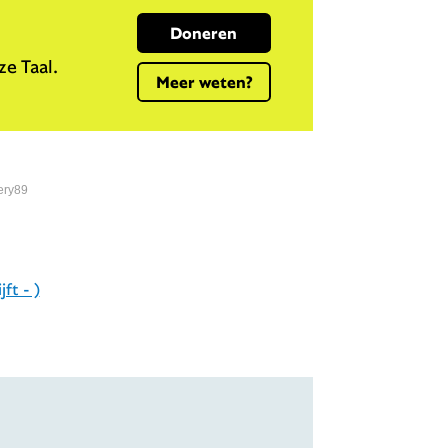
Doneren
e Taal.
Meer weten?
ery89
ft - )