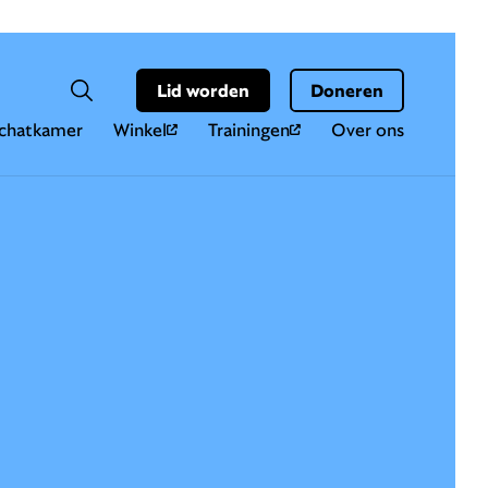
Hoo
Zoekveld
Lid worden
Doneren
Zoeken
chatkamer
Winkel
Trainingen
Over ons