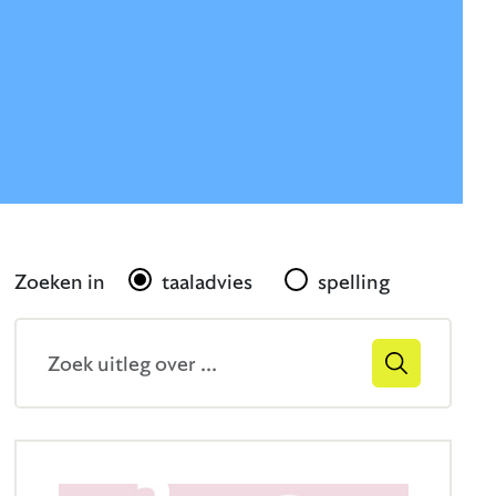
Gerelateerd
Zoeken in
taaladvies
spelling
Zoekveld
Zoek