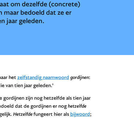
gaat om dezelfde (concrete)
een maar bedoeld dat ze er
en jaar geleden.
naar het
zelfstandig naamwoord
gordijnen
:
e van tien jaar geleden.’
‘De gordijnen zijn nog hetzelfde als tien jaar
 bedoeld dat de gordijnen er nog
hetzelfde
elijk.
Hetzelfde
fungeert hier als
bijwoord
;