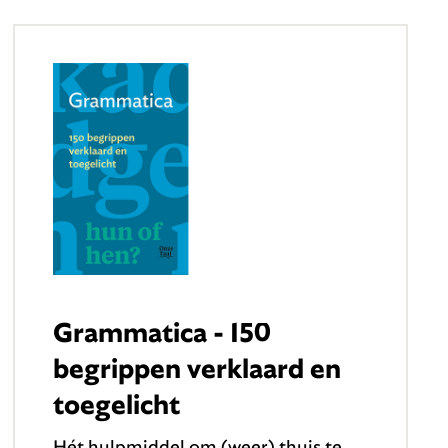
Grammatica - 150
begrippen verklaard en
toegelicht
Hét hulpmiddel om (weer) thuis te