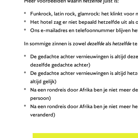
Meer voorbeelden waarin
hetzelfde
juist is:
Funkrock, latin rock, glamrock: het klinkt voor 
Het hotel zag er niet bepaald hetzelfde uit als o
Ons e-mailadres en telefoonnummer blijven he
In sommige zinnen is zowel
dezelfde
als
hetzelfde
te
De gedachte achter vernieuwingen is altijd dezelf
dezelfde gedachte achter)
De gedachte achter vernieuwingen is altijd hetze
altijd gelijk)
Na een rondreis door Afrika ben je niet meer de
persoon)
Na een rondreis door Afrika ben je niet meer het
veranderd)