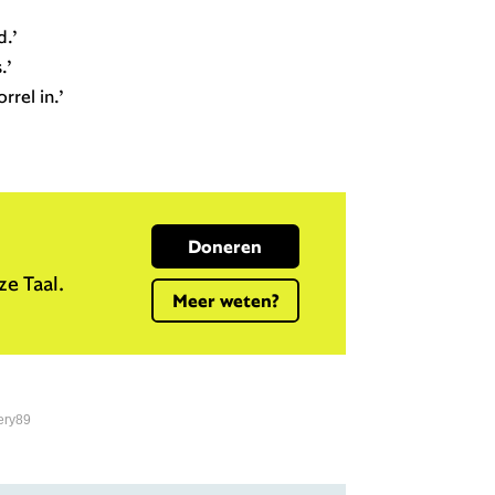
d.’
.’
rrel in.’
Doneren
e Taal.
Meer weten?
ery89