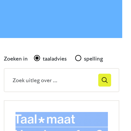
Gerelateerd
Zoeken in
taaladvies
spelling
Zoekveld
Zoek