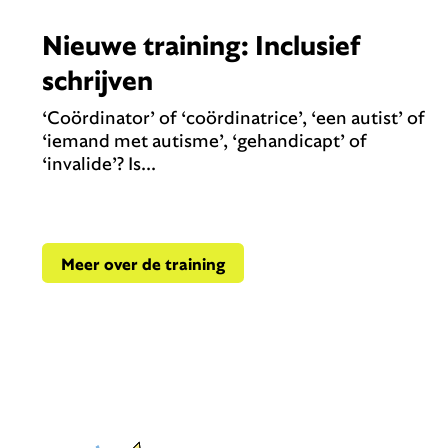
Nieuwe training: Inclusief
schrijven
‘Coördinator’ of ‘coördinatrice’, ‘een autist’ of
‘iemand met autisme’, ‘gehandicapt’ of
‘invalide’? Is...
Meer over de training