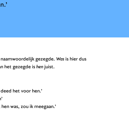
n.’
en naamwoordelijk gezegde.
Was
is hier dus
an het gezegde is
hen
juist.
k deed het voor hen.’
n’
k hen was, zou ik meegaan.’