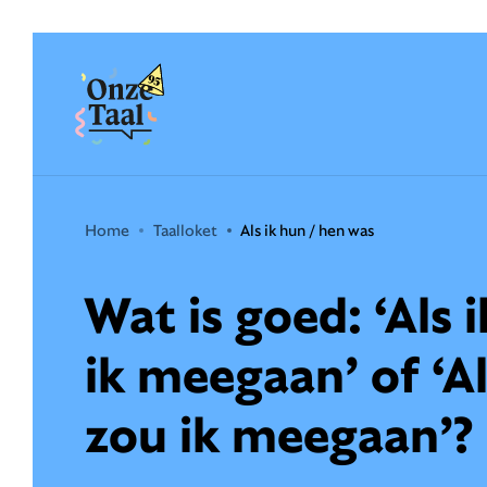
Onze Taal
Home
Taalloket
Als ik hun / hen was
Wat is goed: ‘Als 
ik meegaan’ of ‘Al
zou ik meegaan’?