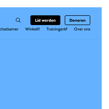
Hoo
Zoekveld
Lid worden
Doneren
Zoeken
chatkamer
Winkel
Trainingen
Over ons