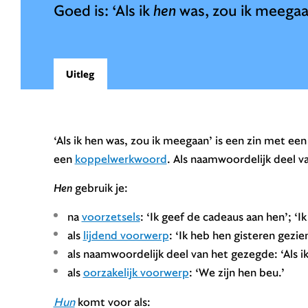
Goed is: ‘Als ik
hen
was, zou ik meegaa
Uitleg
‘Als ik hen was, zou ik meegaan’ is een zin met e
een
koppelwerkwoord
. Als naamwoordelijk deel v
Hen
gebruik je:
na
voorzetsels
: ‘Ik geef de cadeaus aan hen’; ‘I
als
lijdend voorwerp
: ‘Ik heb hen gisteren gezie
als naamwoordelijk deel van het gezegde: ‘Als i
als
oorzakelijk voorwerp
: ‘We zijn hen beu.’
Hun
komt voor als: