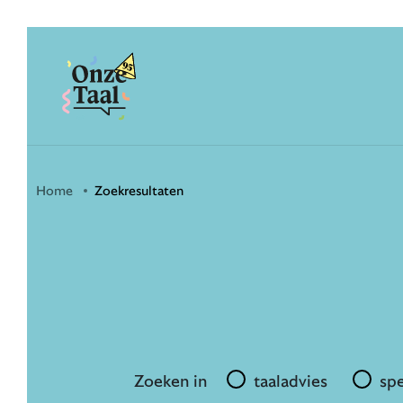
Onze Taal
Home
Zoekresultaten
Zoeken in
taaladvies
spe