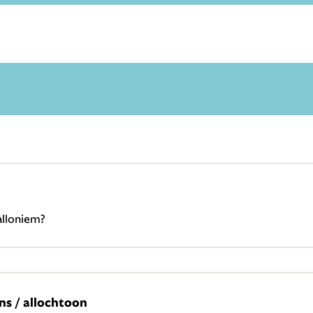
alloniem?
ns / allochtoon