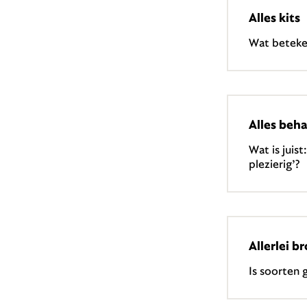
Alles kits
Wat beteken
Alles beha
Wat is juist
plezierig’?
Allerlei b
Is soorten 