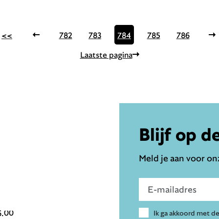
<<
782
783
784
785
786
Laatste pagina
Blijf op d
Meld je aan voor onz
Voer e-mailadres in
6.00
Ik ga akkoord met d