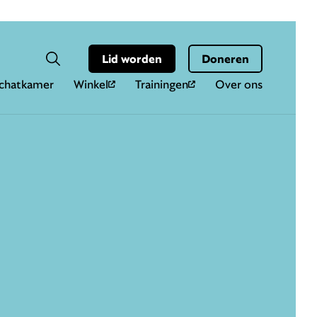
Hoo
Zoekveld
Lid worden
Doneren
Zoeken
chatkamer
Winkel
Trainingen
Over ons