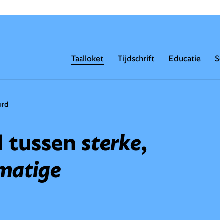
Taalloket
Tijdschrift
Educatie
S
ord
il tussen
sterke
,
matige