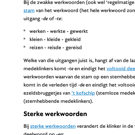
Bij de zwakke werkwoorden (ook wel ‘regelmati
stam
van het werkwoord (het hele werkwoord zon
uitgang
-de
of
-te
:
werken - werkte - gewerkt
kleien - kleide - gekleid
reizen - reisde - gereisd
Welke van die uitgangen juist is, hangt af van de l
medeklinkers komt
-te
en eindigt het
voltooid de
werkwoorden waarvan de stam op een stemhebbend
komt in de verleden tijd
-de
en eindigt het voltoo
ezeldsbruggetjes van
’t kofschip
(stemloze medekl
(stemhebbende medeklinkers).
Sterke werkwoorden
Bij
sterke werkwoorden
verandert de klinker in de 
deelwoord op
-en
: