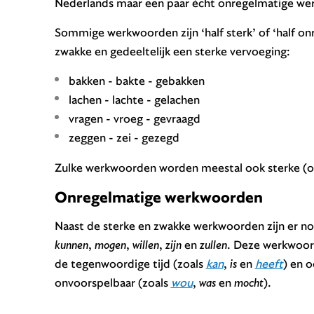
Nederlands maar een paar écht onregelmatige wer
Sommige werkwoorden zijn ‘half sterk’ of ‘half on
zwakke en gedeeltelijk een sterke vervoeging:
bakken - bakte - gebakken
lachen - lachte - gelachen
vragen - vroeg - gevraagd
zeggen - zei - gezegd
Zulke werkwoorden worden meestal ook sterke (
Onregelmatige werkwoorden
Naast de sterke en zwakke werkwoorden zijn er 
kunnen
,
mogen
,
willen
,
zijn
en
zullen
. Deze werkwoor
de tegenwoordige tijd (zoals
kan
,
is
en
heeft
) en o
onvoorspelbaar (zoals
wou
,
was
en
mocht
).