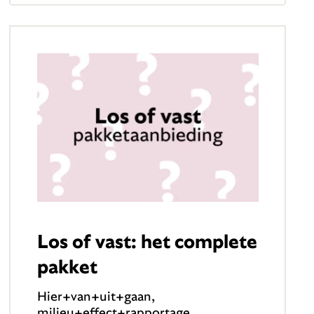
Los of vast: het complete
pakket
Hier+van+uit+gaan,
milieu+effect+rapportage,