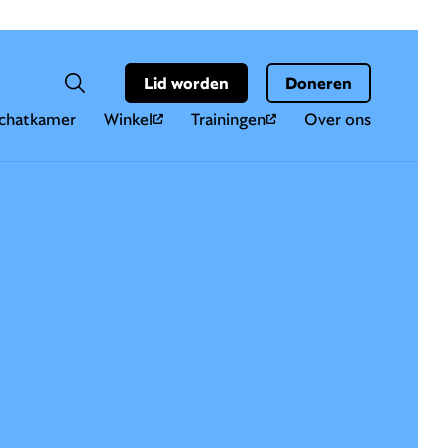
Hoo
Zoekveld
Lid worden
Doneren
Zoeken
chatkamer
Winkel
Trainingen
Over ons