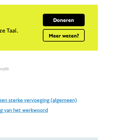
Doneren
e Taal.
Meer weten?
ery89
een sterke vervoeging (algemeen)
ng van het werkwoord