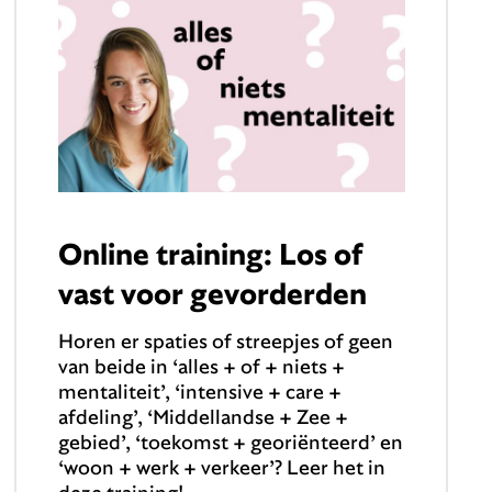
Online training: Los of
vast voor gevorderden
Horen er spaties of streepjes of geen
van beide in ‘alles + of + niets +
mentaliteit’, ‘intensive + care +
afdeling’, ‘Middellandse + Zee +
gebied’, ‘toekomst + georiënteerd’ en
‘woon + werk + verkeer’? Leer het in
deze training!