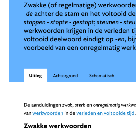
Zwakke (of regelmatige) werkwoorden 
-de
achter de stam en het voltooid d
stoppen - stopte - gestopt
;
steunen - steu
werkwoorden krijgen in de verleden ti
voltooid deelwoord eindigt op -
en
, b
voorbeeld van een onregelmatig wer
Uitleg
Achtergrond
Schematisch
De aanduidingen
zwak
,
sterk
en
onregelmatig werkw
van
werkwoorden
in de
verleden en voltooide tijd
.
Zwakke werkwoorden