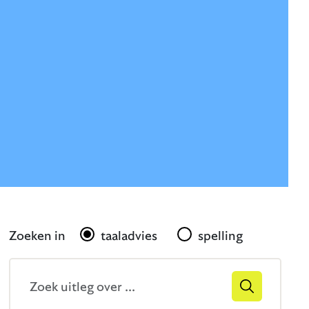
Gerelateerd
Zoeken in
taaladvies
spelling
Zoekveld
Zoek