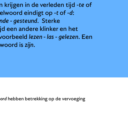
krijgen in de verleden tijd
-te
of
eelwoord eindigt op
-t
of
-d
:
nde - gesteund
. Sterke
jd een andere klinker en het
ijvoorbeeld
lezen - las - gelezen
. Een
kwoord is
zijn
.
oord
hebben betrekking op de vervoeging