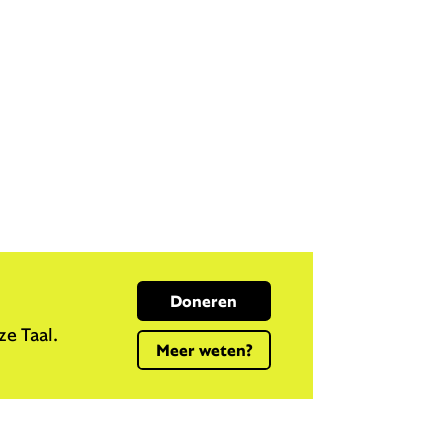
Doneren
e Taal.
Meer weten?