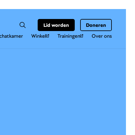
Hoo
Zoekveld
Lid worden
Doneren
Zoeken
chatkamer
Winkel
Trainingen
Over ons