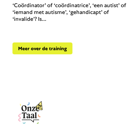
‘Coördinator’ of ‘coördinatrice’, ‘een autist’ of
‘iemand met autisme’, ‘gehandicapt’ of
‘invalide’? Is...
Meer over de training