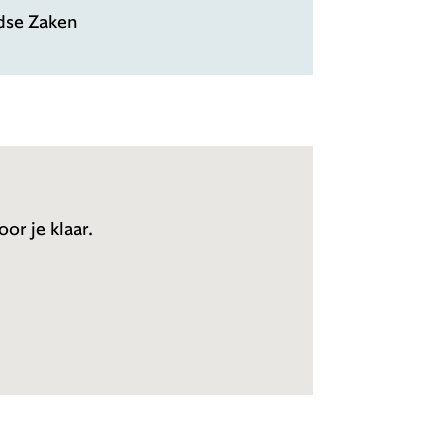
ndse Zaken
or je klaar.