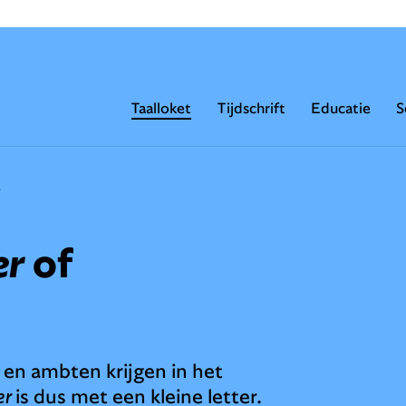
Taalloket
Tijdschrift
Educatie
S
?
er
of
en ambten krijgen in het
er
is dus met een kleine letter.