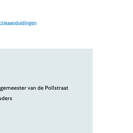
nctieaanduidingen
rgemeester van de Pollstraat
uders