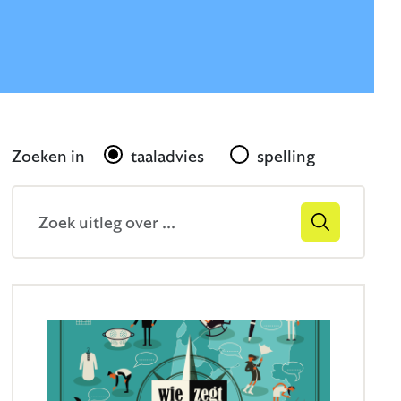
Gerelateerd
Zoeken in
taaladvies
spelling
Zoekveld
Zoek