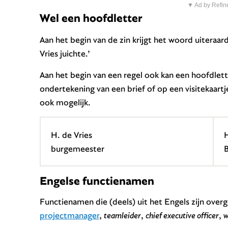
▼ Ad by Refin
Wel een hoofdletter
Aan het begin van de zin krijgt het woord uiteraa
Vries juichte.’
Aan het begin van een regel ook kan een hoofdlette
ondertekening van een brief of op een visitekaartje.
ook mogelijk.
H. de Vries
H
burgemeester
Engelse functienamen
Functienamen die (deels) uit het Engels zijn overg
projectmanager
,
teamleider
,
chief executive officer
,
w