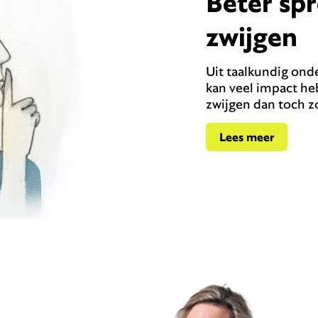
Beter sp
zwijgen
Uit taalkundig onde
kan veel impact h
zwijgen dan toch z
Lees meer