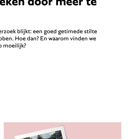
reken door meer te
rzoek blijkt: een goed getimede stilte
ebben. Hoe dan? En waarom vinden we
o moeilijk?