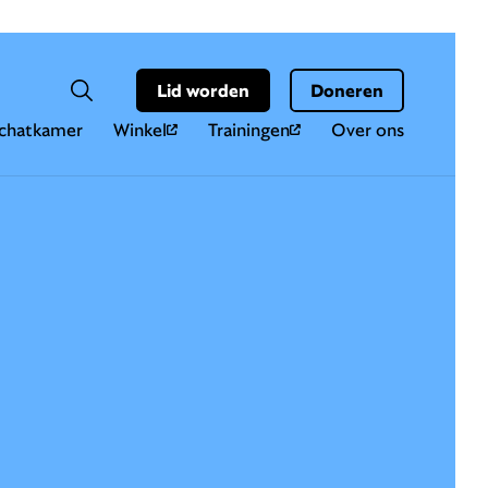
Hoo
Zoekveld
Lid worden
Doneren
Zoeken
chatkamer
Winkel
Trainingen
Over ons