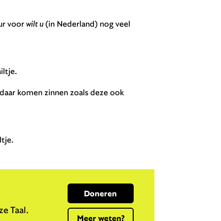
ur voor
wilt u
(in Nederland) nog veel
ltje.
 daar komen zinnen zoals deze ook
tje.
Doneren
e Taal.
Meer weten?