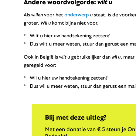
Andere woordvolgorde:
wilt u
Als
willen
vóór het
onderwerp
u
staat, is de voorke
groter.
Wil u
komt bijna niet voor.
Wilt u hier uw handtekening zetten?
Dus wilt u meer weten, stuur dan gerust een mai
Ook in België is
wilt u
gebruikelijker dan
wil u
, maar
geregeld voor:
Wil u hier uw handtekening zetten?
Dus wil u meer weten, stuur dan gerust een mail
Blij met deze uitleg?
Met een donatie van € 5 steun je Onz
Bedankt!