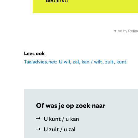
▼ Ad by Refin
Lees ook
Taaladvies.net: U wil, zal, kan / wilt, zult, kunt
Of was je op zoek naar
U kunt / u kan
U zult / u zal