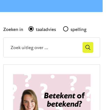
Gerelateerd
Zoeken in
taaladvies
spelling
Zoekveld
Zoek