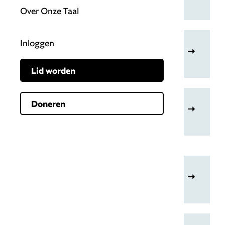
Over Onze Taal
Inloggen
Woorden van het jaar
Lid worden
Doneren
Mooie woorden
Nepafkortingen