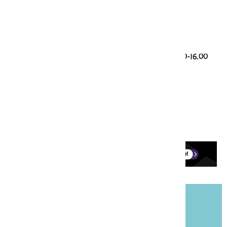
Genootschap Onze Taal
Paleisstraat 9
2514 JA Den Haag
Taalvragen
085 00 28 428 (werkdagen 9.30-12.30 en 13.30-16.00
uur)
taalloket@onzetaal.nl
Ledenservice
0251-760123 (werkdagen 9.00-17.00)
onzetaal@aboland.nl
Blijf op de hoogte!