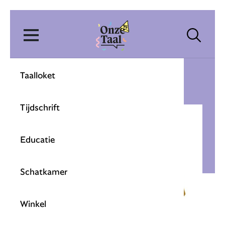
Onze Taal
Zoek
Ho
Zoeken
Open menu
Taalloket
ABC’s
Tijdschrift
Educatie
Schatkamer
Winkel