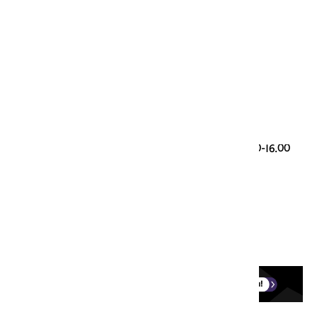
Genootschap Onze Taal
Paleisstraat 9
2514 JA Den Haag
Taalvragen
085 00 28 428 (werkdagen 9.30-12.30 en 13.30-16.00
uur)
taalloket@onzetaal.nl
Ledenservice
0251-760123 (werkdagen 9.00-17.00)
onzetaal@aboland.nl