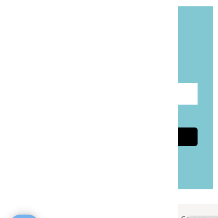
Blijf op de hoogte!
Meld je aan voor onze gratis nieuwsbrief
Taalpost.
Voer e-mailadres in
Ik ga akkoord met de
privacyvoorwaarden
Aanmelden