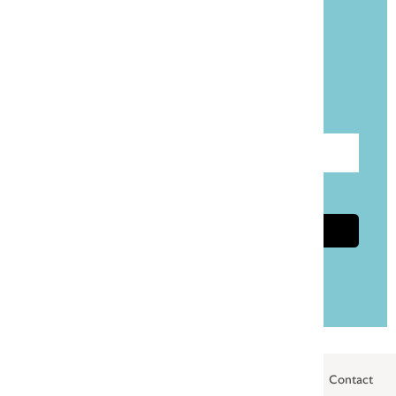
Blijf op de hoogte!
Meld je aan voor onze gratis nieuwsbrief
Taalpost.
Voer e-mailadres in
Ik ga akkoord met de
privacyvoorwaarden
Aanmelden
Privacybeleid
Algemene voorwaarden
Cookies
Contact