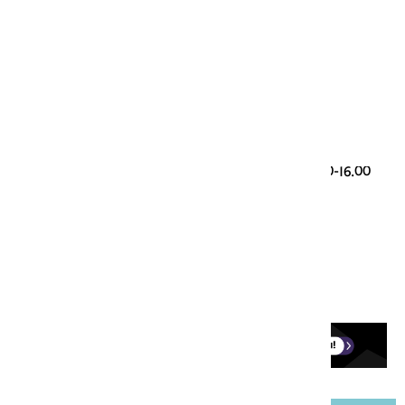
Genootschap Onze Taal
Paleisstraat 9
2514 JA Den Haag
Taalvragen
085 00 28 428 (werkdagen 9.30-12.30 en 13.30-16.00
uur)
taalloket@onzetaal.nl
Ledenservice
0251-760123 (werkdagen 9.00-17.00)
onzetaal@aboland.nl