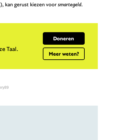
), kan gerust kiezen voor
smartegeld
.
Doneren
e Taal.
Meer weten?
ery89