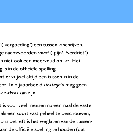
d
(‘vergoeding’) een tussen-
n
schrijven.
dige naamwoorden
smart
(‘pijn’, ‘verdriet’)
en niet ook een meervoud op
-es
. Het
s in de officiële spelling
t er vrijwel altijd een tussen-n in de
 enz. In bijvoorbeeld
ziektegeld
mag geen
ok
ziektes
kan zijn.
t is voor veel mensen nu eenmaal de vaste
 als een soort vast geheel te beschouwen,
ons betreft is het weglaten van de tussen-
 aan de officiële spelling te houden (dat