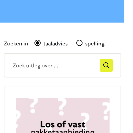
Gerelateerd
Zoeken in
taaladvies
spelling
Zoekveld
Zoek