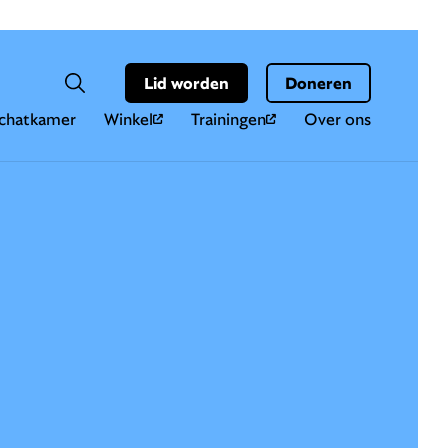
Hoo
Zoekveld
Lid worden
Doneren
Zoeken
chatkamer
Winkel
Trainingen
Over ons