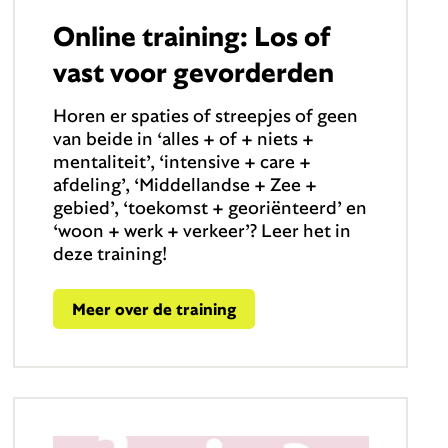
Online training: Los of
vast voor gevorderden
Horen er spaties of streepjes of geen
van beide in ‘alles + of + niets +
mentaliteit’, ‘intensive + care +
afdeling’, ‘Middellandse + Zee +
gebied’, ‘toekomst + georiënteerd’ en
‘woon + werk + verkeer’? Leer het in
deze training!
Meer over de training