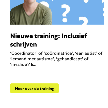
Nieuwe training: Inclusief
schrijven
‘Coördinator’ of ‘coördinatrice’, ‘een autist’ of
‘iemand met autisme’, ‘gehandicapt’ of
‘invalide’? Is...
Meer over de training