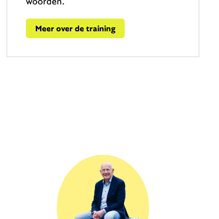
woorden.
Meer over de training