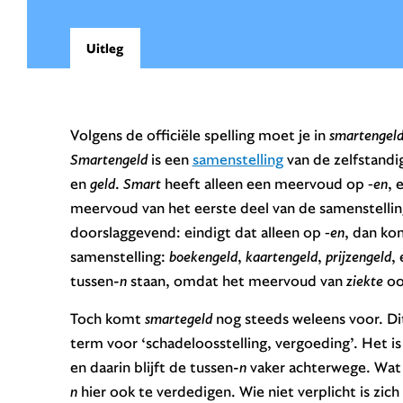
Uitleg
Volgens de officiële spelling moet je in
smartengel
Smartengeld
is een
samenstelling
van de zelfstan
en
geld
.
Smart
heeft alleen een meervoud op
-en
, 
meervoud van het eerste deel van de samenstelling i
doorslaggevend: eindigt dat alleen op
-en
, dan kom
samenstelling:
boekengeld
,
kaartengeld
,
prijzengeld
,
tussen-
n
staan, omdat het meervoud van
ziekte
o
Toch komt
smartegeld
nog steeds weleens voor. Di
term voor ‘schadeloosstelling, vergoeding’. Het is
en daarin blijft de tussen-
n
vaker achterwege. Wat 
n
hier ook te verdedigen. Wie niet verplicht is zich