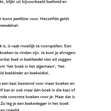
rkt, blijkt uit bijvoorbeeld
hoefsmid
en
r
komt
panlikker
voor. Hetzelfde geldt
nnendeksel
.
k is, is vaak moeilijk te voorspellen. Een
boeken te vinden zijn. Je kunt je afvragen:
oordat
boek
in
boekhandel
niet wil zeggen
om ‘het boek in het algemeen’, ‘het
eld
boekbinder
en
boekwinkel
.
n een kast bestemd voor meer boeken en
f kan er ook maar één boek in die kast of
llende concrete boeken voor je. Maar dat is
 Zo leg je een
boekenlegger
in het boek
en tegelijk.