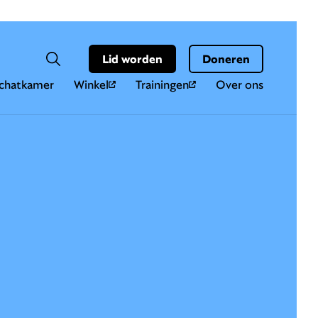
Hoo
Zoekveld
Lid worden
Doneren
Zoeken
chatkamer
Winkel
Trainingen
Over ons