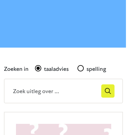
Gerelateerd
Zoeken in
taaladvies
spelling
Zoekveld
Zoek