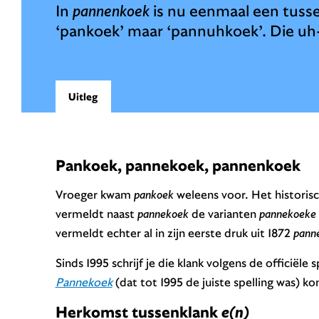
In
pannenkoek
is nu eenmaal een tusse
‘pankoek’ maar ‘pannuhkoek’. Die uh-
Uitleg
Pankoek, pannekoek, pannenkoek
Vroeger kwam
pankoek
weleens voor. Het historis
vermeldt naast
pannekoek
de varianten
pannekoeke
vermeldt echter al in zijn eerste druk uit 1872
pann
Sinds 1995 schrijf je die klank volgens de officiële sp
Pannekoek
(dat tot 1995 de juiste spelling was) k
Herkomst tussenklank
e(n)