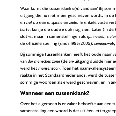
Waar komt die tussenklank
e(n)
vandaan? Bij sommi
uitgang die nu niet meer geschreven wordt. In d
en
ziel
op een
e
:
spinne
en
ziele
. In enkele vaste ve
harte
, kun je die oude
e
ook nog zien. Later (in de R
slot-e, maar in samenstellingen als
spinneweb
,
ziele
de officiële spelling (sinds 1995/2005):
spinnenweb
Bij sommige tussenklanken heeft het oude naamva
van
der menschen zone
(de
en
-uitgang duidde hier e
werd het
mensenzoon
. Toen het naamvallensysteem
raakte in het Standaardnederlands, werd de tussen
sommige woorden als
e
werd geschreven, en in an
Wanneer een tussenklank?
Over het algemeen is er vaker behoefte aan een tu
samenstelling een woord is dat uit één lettergree