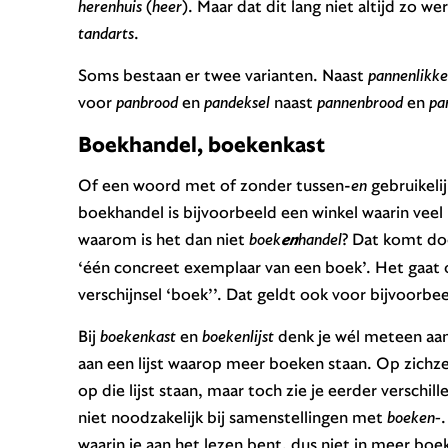
herenhuis
(
heer
). Maar dat dit lang niet altijd zo we
tandarts
.
Soms bestaan er twee varianten. Naast
pannenlikke
voor
panbrood
en
pandeksel
naast
pannenbrood
en
pa
Boekhandel, boekenkast
Of een woord met of zonder tussen-
en
gebruikelij
boekhandel is bijvoorbeeld een winkel waarin veel 
waarom is het dan niet
boek
en
handel
? Dat komt d
‘één concreet exemplaar van een boek’. Het gaat 
verschijnsel ‘boek’’. Dat geldt ook voor bijvoorbe
Bij
boekenkast
en
boekenlijst
denk je wél meteen aa
aan een lijst waarop meer boeken staan. Op zichzel
op die lijst staan, maar toch zie je eerder verschi
niet noodzakelijk bij samenstellingen met
boeken-
.
waarin je aan het lezen bent, dus niet in meer boek