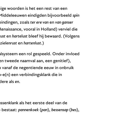
ge woorden is het een rest van een
e Middeleeuwen eindigden bijvoorbeeld
spin
rbindingen, zoals
ter ere van
en
van ganser
enaissance, vooral in Holland) verviel die
rust
en
hartelust
bleef hij bewaard. (Volgens
,
zielenrust
en
hartenlust
.)
lsysteem een rol gespeeld. Onder invloed
en tweede naamval aan, een genitief),
 vanaf de negentiende eeuw in onbruik
-e(n) een verbindingsklank die in
dere als
en
.
ssenklank als het eerste deel van de
p bestaat:
pannenkoek
(
pan
),
bessensap
(
bes
),