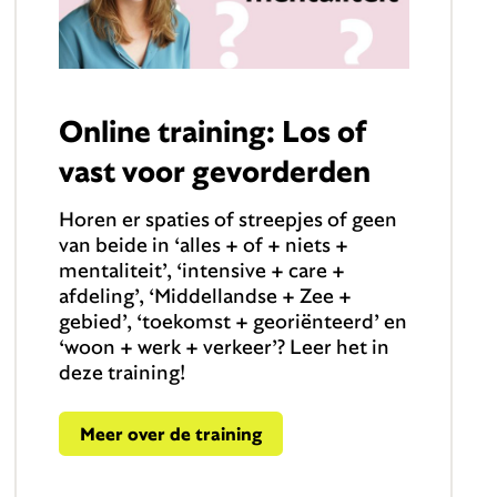
Online training: Los of
vast voor gevorderden
Horen er spaties of streepjes of geen
van beide in ‘alles + of + niets +
mentaliteit’, ‘intensive + care +
afdeling’, ‘Middellandse + Zee +
gebied’, ‘toekomst + georiënteerd’ en
‘woon + werk + verkeer’? Leer het in
deze training!
Meer over de training