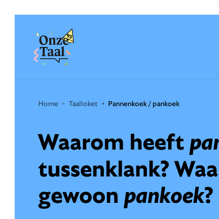
Onze Taal
Home
Taalloket
Pannenkoek / pankoek
Waarom heeft
pa
tussenklank? Waar
gewoon
pankoek
?