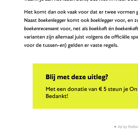
Het komt dan ook vaak voor dat er twee vormen g
Naast
boekenlegger
komt ook
boeklegger
voor, en 
boekenrecensent
voor, net als
boekkaft
én
boekenkaf
varianten zijn allemaal juist volgens de officiële sp
voor de tussen-
en
) gelden er vaste regels.
Blij met deze uitleg?
Met een donatie van € 5 steun je Onz
Bedankt!
▼ Ad by Refin