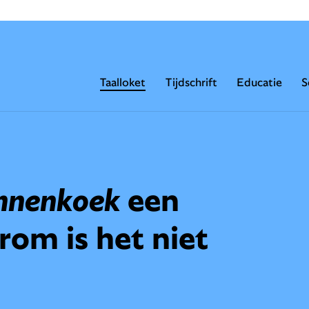
Taalloket
Tijdschrift
Educatie
S
nnenkoek
een
om is het niet