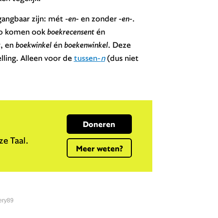
angbaar zijn: mét
-en-
en zonder
-en-
.
zo komen ook
boekrecensent
én
t
, en
boekwinkel
én
boekenwinkel
. Deze
elling. Alleen voor de
tussen-
n
(dus niet
Doneren
e Taal.
Meer weten?
ery89