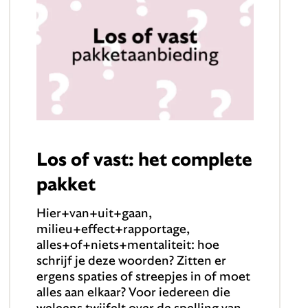
Los of vast: het complete
pakket
Hier+van+uit+gaan,
milieu+effect+rapportage,
alles+of+niets+mentaliteit: hoe
schrijf je deze woorden? Zitten er
ergens spaties of streepjes in of moet
alles aan elkaar? Voor iedereen die
weleens twijfelt over de spelling van