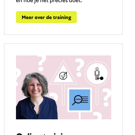
en hoe je het precies doet.
Meer over de training