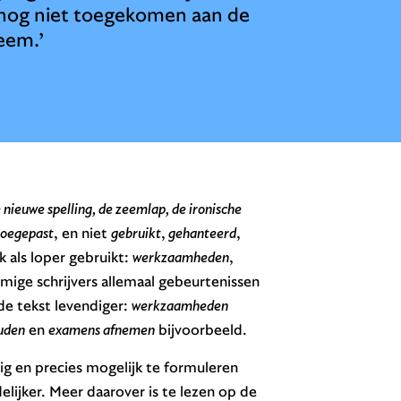
we nog niet toegekomen aan de
teem.’
 nieuwe spelling, de zeemlap, de ironische
toegepast
, en niet
gebruikt
,
gehanteerd
,
 als loper gebruikt:
werkzaamheden
,
mige schrijvers allemaal gebeurtenissen
e tekst levendiger:
werkzaamheden
uden
en
examens afnemen
bijvoorbeeld.
g en precies mogelijk te formuleren
elijker. Meer daarover is te lezen op de