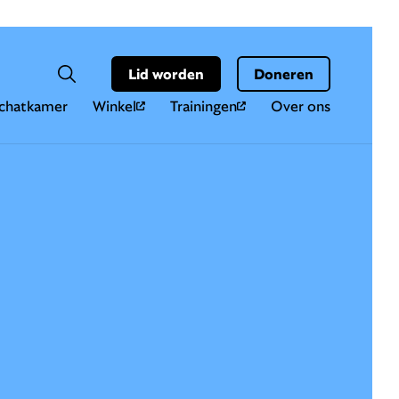
Hoo
Zoekveld
Lid worden
Doneren
Zoeken
chatkamer
Winkel
Trainingen
Over ons