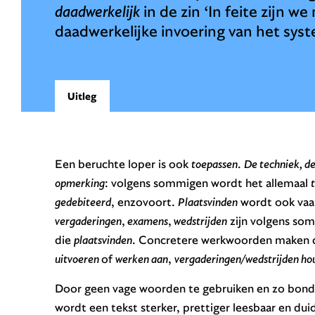
daadwerkelijk
in de zin ‘In feite zijn 
daadwerkelijke invoering van het sys
Uitleg
Een beruchte loper is ook
toepassen
.
De techniek, de
opmerking
: volgens sommigen wordt het allemaal
gedebiteerd
, enzovoort.
Plaatsvinden
wordt ook vaak
vergaderingen
,
examens
,
wedstrijden
zijn volgens som
die
plaatsvinden
. Concretere werkwoorden maken d
uitvoeren
of
werken aan
,
vergaderingen/wedstrijden ho
Door geen vage woorden te gebruiken en zo bondi
wordt een tekst sterker, prettiger leesbaar en duid