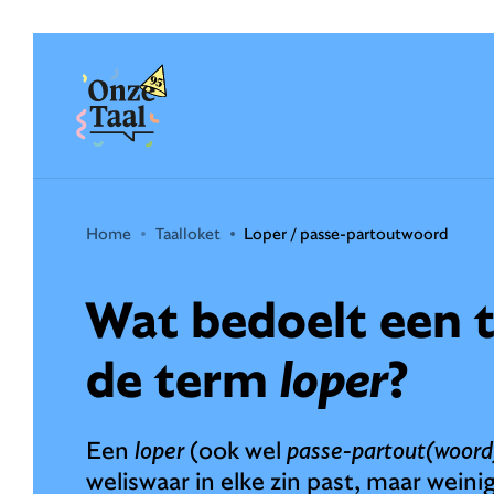
Onze Taal
Home
Taalloket
Loper / passe-partoutwoord
Wat bedoelt een 
de term
loper
?
Een
loper
(ook wel
passe-partout(woord
weliswaar in elke zin past, maar weini