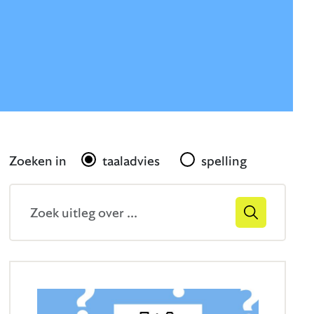
Gerelateerd
Zoeken in
taaladvies
spelling
Zoekveld
Zoek