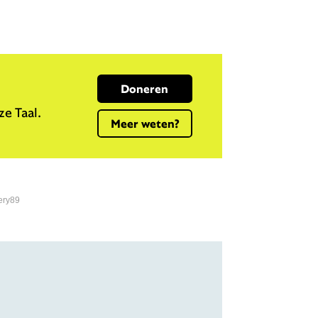
Doneren
e Taal.
Meer weten?
ery89