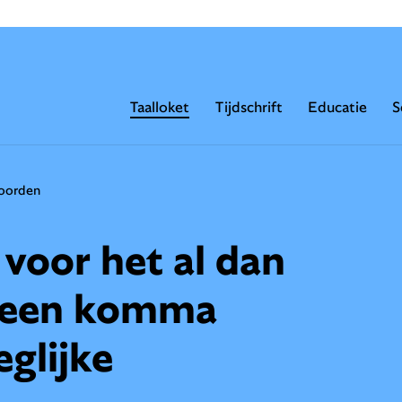
Taalloket
Tijdschrift
Educatie
S
woorden
 voor het al dan
n een komma
eglijke