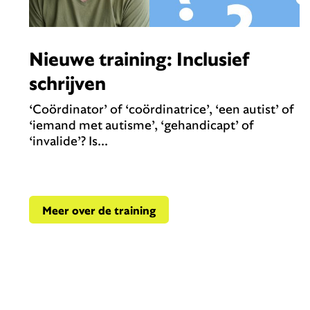
Nieuwe training: Inclusief
schrijven
‘Coördinator’ of ‘coördinatrice’, ‘een autist’ of
‘iemand met autisme’, ‘gehandicapt’ of
‘invalide’? Is...
Meer over de training