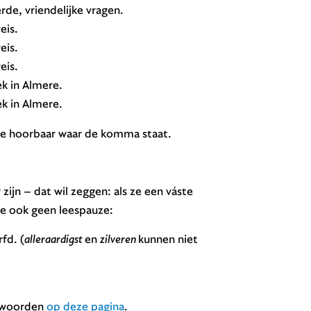
de, vriendelijke vragen.
eis.
eis.
eis.
ek in Almere.
ek in Almere.
uze hoorbaar waar de komma staat.
jn – dat wil zeggen: als ze een váste
e ook geen leespauze:
fd. (
alleraardigst
en
zilveren
kunnen niet
amwoorden
op deze pagina
.