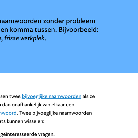
jke naamwoorden zonder probleem
 een komma tussen. Bijvoorbeeld:
e, frisse werkplek
.
ssen twee
bijvoeglijke naamwoorden
als ze
 dan onafhankelijk van elkaar een
amwoord
. Twee bijvoeglijke naamwoorden
ats kunnen wisselen:
 geïnteresseerde vragen.