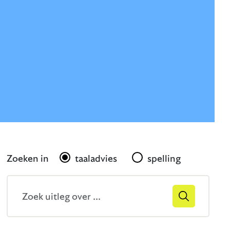
Gerelateerd
Zoeken in
taaladvies
spelling
Zoekveld
Zoek