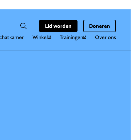
Hoo
Zoekveld
Lid worden
Doneren
Zoeken
chatkamer
Winkel
Trainingen
Over ons