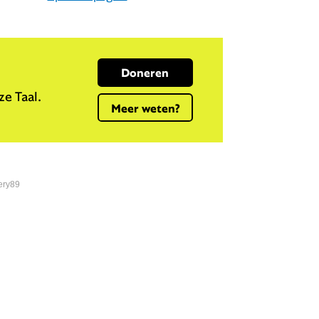
Doneren
e Taal.
Meer weten?
ery89