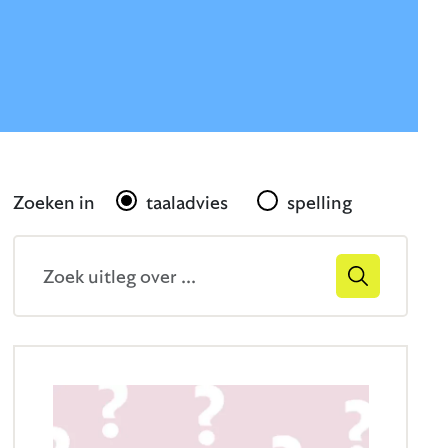
Gerelateerd
Zoeken in
taaladvies
spelling
Zoekveld
Zoek