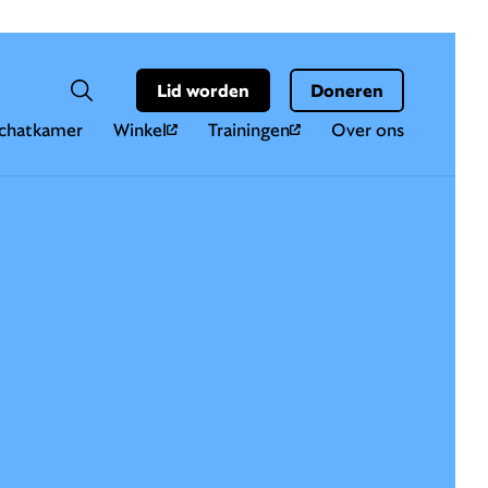
Hoo
Zoekveld
Lid worden
Doneren
Zoeken
chatkamer
Winkel
Trainingen
Over ons