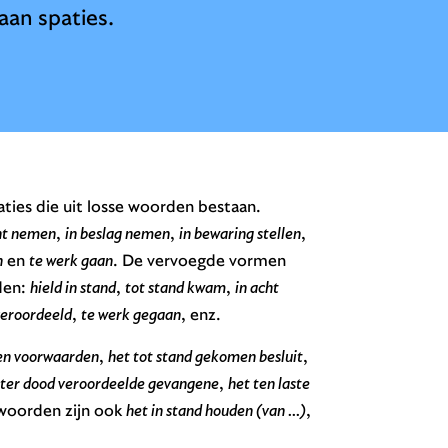
an spaties.
ties die uit losse woorden bestaan.
ht nemen
,
in beslag nemen
,
in bewaring stellen
,
n
en
te werk gaan
. De vervoegde vormen
den:
hield in stand
,
tot stand kwam
,
in acht
veroordeeld
,
te werk gegaan
, enz.
den voorwaarden
,
het tot stand gekomen besluit
,
 ter dood veroordeelde gevangene
,
het ten laste
 woorden zijn ook
het in stand houden (van ...)
,