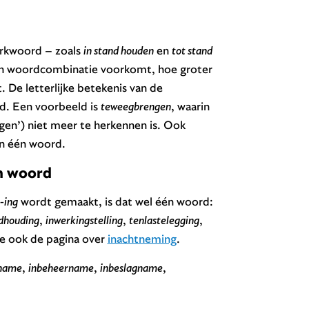
erkwoord – zoals
in stand houden
en
tot stand
en woordcombinatie voorkomt, hoe groter
. De letterlijke betekenis van de
d. Een voorbeeld is
teweegbrengen
, waarin
en’) niet meer te herkennen is. Ook
jn één woord.
n woord
-ing
wordt gemaakt, is dat wel één woord:
dhouding
,
inwerkingstelling
,
tenlastelegging
,
ie ook de pagina over
inachtneming
.
fname
,
inbeheername
,
inbeslagname
,