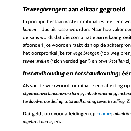
Teweegbrengen
: aan elkaar gegroeid
In principe bestaan vaste combinaties met een w
komen
– dus uit losse woorden. Maar hoe vaker e
de kans wordt dat die combinatie aan elkaar groeit
afzonderlijke woorden raakt dan op de achtergron
het oorspronkelijke
tot wege brengen
(‘op weg breng
teweerstellen
(‘zich verdedigen’) en
tewerkstellen
zi
Instandhouding
en
totstandkoming
: éé
Als van de werkwoordcombinatie een afleiding op
algemeenverbindendverklaring
,
inbedrijfneming
,
instan
terdoodveroordeling, totstandkoming, tewerkstelling.
Z
Dat geldt ook voor afleidingen op
-name
:
inbedrij
ingebruikname
, enz.