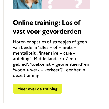
Online training: Los of
vast voor gevorderden
Horen er spaties of streepjes of geen
van beide in ‘alles + of + niets +
mentaliteit’, ‘intensive + care +
afdeling’, ‘Middellandse + Zee +
gebied’, ‘toekomst + georiënteerd’ en
‘woon + werk + verkeer’? Leer het in
deze training!
Meer over de training