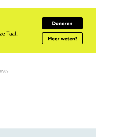
Doneren
e Taal.
Meer weten?
ery89