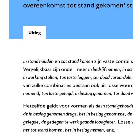
overeenkomst tot stand gekomen’ sta
Uitleg
In stand houden
en
tot stand komen
zijn vaste combina
Vergelijkbaar zijn onder meer
in bedrijf nemen
,
in ac
in werking stellen
,
ten laste leggen
,
ter dood veroordele
van zulke combinaties bestaan ook uit losse woor
nemend
,
ten laste gelegd
,
in beslag genomen
,
ter dood 
Hetzelfde geldt voor vormen als
de in stand gehou
de in beslag genomen drugs
,
het in beslag genomene
,
de
gelegde
,
de gedegen te werk gaande loodgieter
. Losse
het tot stand komen
,
het in beslag nemen
, enz.