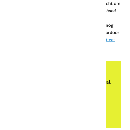
streepje geschreven. Dat is logisch, omdat het echt om
verschillende diensten ging. Het streepje achter
hand
gaf aan dat
diensten
was samengetrokken.
Tegenwoordig komt
hand-en-spandiensten
alleen nog
figuurlijk voor in de betekenis ‘klusjes’. Het is daardoor
een onlosmakelijk geheel geworden, net als
kunst-en-
vliegwerk
.
Blij met deze uitleg?
Met een donatie van € 5 steun je Onze Taal.
Bedankt!
Doneren
Meer weten?