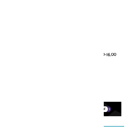
Genootschap Onze Taal
Paleisstraat 9
2514 JA Den Haag
Taalvragen
085 00 28 428 (werkdagen 9.30-12.30 en 13.30-16.00
uur)
taalloket@onzetaal.nl
Ledenservice
0251-760123 (werkdagen 9.00-17.00)
onzetaal@aboland.nl