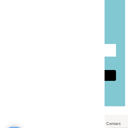
Blijf op de hoogte!
Meld je aan voor onze gratis nieuwsbrief
Taalpost.
Voer e-mailadres in
Ik ga akkoord met de
privacyvoorwaarden
Aanmelden
Privacybeleid
Algemene voorwaarden
Cookies
Contact