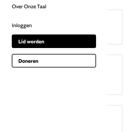
Over Onze Taal
inertie
Inloggen
traagheid, passiviteit, daadloosheid
Lid worden
Doneren
Overlegd / overlegt
Wanneer is overlegt goed en wanneer
overlegd?
Overtuigd / overtuigt
Wanneer is overtuigt goed en wanneer