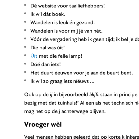
Dé website voor taalliefhebbers!
Ik wil dát boek.
Wandelen is leuk én gezond.
Wandelen is voor mij jé van hét.
Vóór de vergadering heb ik geen tijd; ik bel je d
Die bal was úít!
Úít
met die felle lamp!
Dóé dan iets!
Het duurt ééuwen voor je aan de beurt bent.
Ik wil zo graag iets níéuws ...
Ook op de
ij
in bijvoorbeeld
blijft
staan in principe 
bezig met dat tuinhuis!’ Alleen als het technisch 
mag het op de
j
achterwege blijven.
Vroeger wèl
Veel mensen hebben geleerd dat op korte klinkers