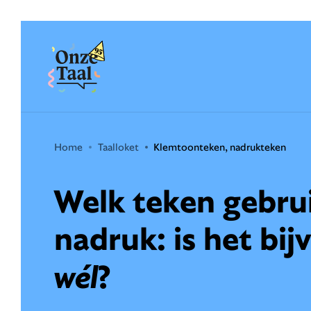
Onze Taal
Home
Taalloket
Klemtoonteken, nadrukteken
Welk teken gebrui
nadruk: is het bi
wél
?