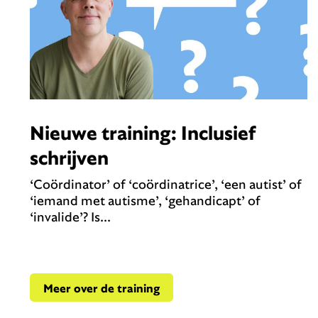
Nieuwe training: Inclusief
schrijven
‘Coördinator’ of ‘coördinatrice’, ‘een autist’ of
‘iemand met autisme’, ‘gehandicapt’ of
‘invalide’? Is...
Meer over de training