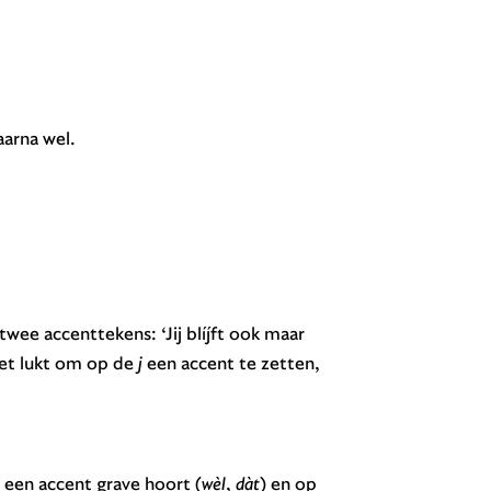
aarna wel.
twee accenttekens: ‘Jij blíjft ook maar
niet lukt om op de
j
een accent te zetten,
 een accent grave hoort (
wèl
,
dàt
) en op