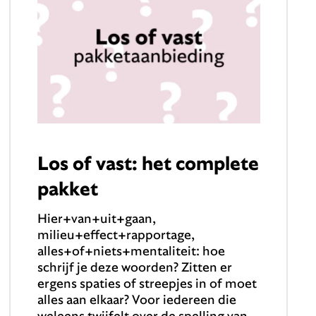
Los of vast: het complete
pakket
Hier+van+uit+gaan,
milieu+effect+rapportage,
alles+of+niets+mentaliteit: hoe
schrijf je deze woorden? Zitten er
ergens spaties of streepjes in of moet
alles aan elkaar? Voor iedereen die
weleens twijfelt over de spelling van