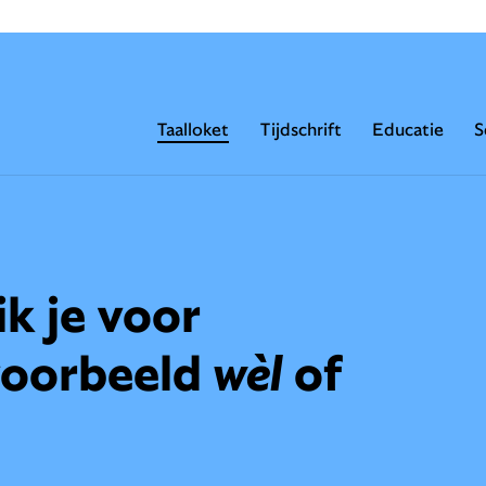
Taalloket
Tijdschrift
Educatie
S
k je voor
jvoorbeeld
wèl
of