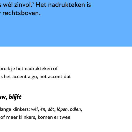
is wél zinvol.’ Het nadrukteken is
ar rechtsboven.
ruik je het nadrukteken of
ls het accent aigu, het accent dat
uw
,
blíjft
lange klinkers:
wél
,
én
,
dát
,
lópen
,
bálen
,
e of meer klinkers, komen er twee