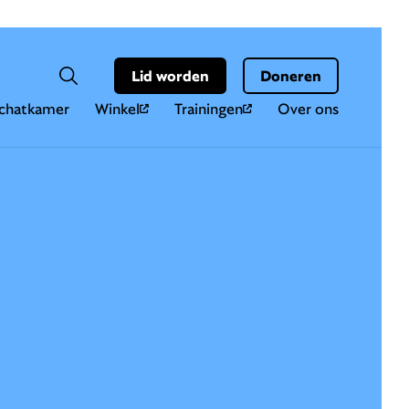
Hoo
Zoekveld
Lid worden
Doneren
Zoeken
chatkamer
Winkel
Trainingen
Over ons