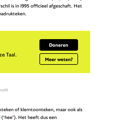
rschil is in 1995 officieel afgeschaft. Het
 nadrukteken.
Doneren
e Taal.
Meer weten?
ery89
rukteken of klemtoonteken, maar ook als
é
(‘hee’). Het heeft dus een