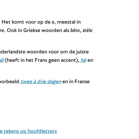
en. Het komt voor op de
e
, meestal in
re
. Ook in Griekse woorden als
bèta
,
stèle
ederlandste woorden voor om de juiste
èl
(heeft in het Frans geen accent),
hè
en
voorbeeld
twee à drie dagen
en in Franse
he tekens op hoofdletters