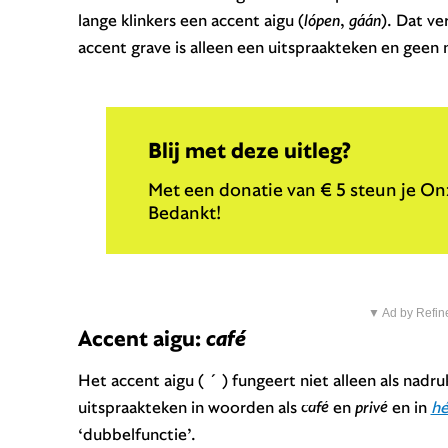
lange klinkers een accent aigu (
lópen
,
gáán
). Dat ve
accent grave is alleen een uitspraakteken en geen
Blij met deze uitleg?
Met een donatie van € 5 steun je Onz
Bedankt!
▼ Ad by Refin
Accent aigu:
café
Het accent aigu ( ´ ) fungeert niet alleen als nad
uitspraakteken in woorden als
café
en
privé
en in
h
‘dubbelfunctie’.