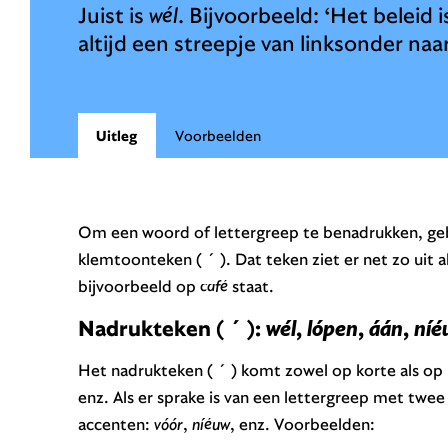
Juist is
wél
. Bijvoorbeeld: ‘Het beleid 
altijd een streepje van linksonder na
Uitleg
Voorbeelden
Om een woord of lettergreep te benadrukken, geb
klemtoonteken ( ´ ). Dat teken ziet er net zo uit a
bijvoorbeeld op
café
staat.
Nadrukteken ( ´ ):
wél
,
lópen
,
áán
,
níé
Het nadrukteken ( ´ ) komt zowel op korte als op 
enz. Als er sprake is van een lettergreep met twe
accenten:
vóór
,
níéuw
, enz. Voorbeelden: