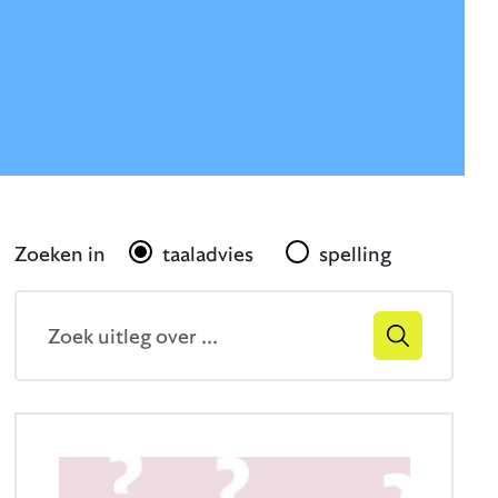
Gerelateerd
Zoeken in
taaladvies
spelling
Zoekveld
Zoek