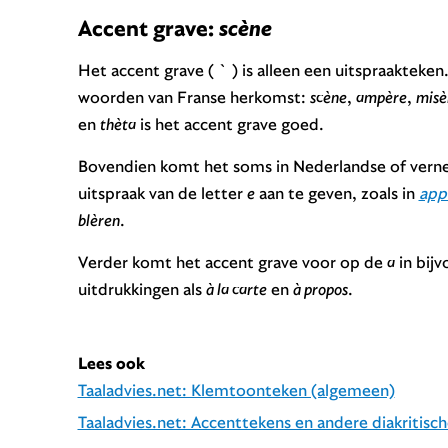
Accent grave:
scène
Het accent grave ( ` ) is alleen een uitspraaktek
woorden van Franse herkomst:
scène
,
ampère
,
misè
en
thèta
is het accent grave goed.
Bovendien komt het soms in Nederlandse of vern
uitspraak van de letter
e
aan te geven, zoals in
app
blèren
.
Verder komt het accent grave voor op de
a
in bij
uitdrukkingen als
à la carte
en
à propos
.
Lees ook
Taaladvies.net: Klemtoonteken (algemeen)
Taaladvies.net: Accenttekens en andere diakritisc