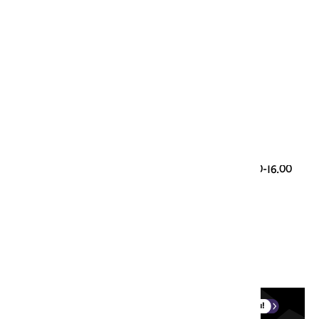
Genootschap Onze Taal
Paleisstraat 9
2514 JA Den Haag
Taalvragen
085 00 28 428 (werkdagen 9.30-12.30 en 13.30-16.00
uur)
taalloket@onzetaal.nl
Ledenservice
0251-760123 (werkdagen 9.00-17.00)
onzetaal@aboland.nl