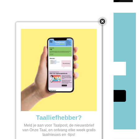
Blijf op de hoogte!
Meld je aan voor onze gratis nieuwsbrief
Taalpost.
Voer e-mailadres in
Ik ga akkoord met de
privacyvoorwaarden
Aanmelden
Taalliefhebber?
Meld je aan voor Taalpost, de nieuwsbrief
van Onze Taal, en ontvang elke week gratis
taalnieuws en -tips!