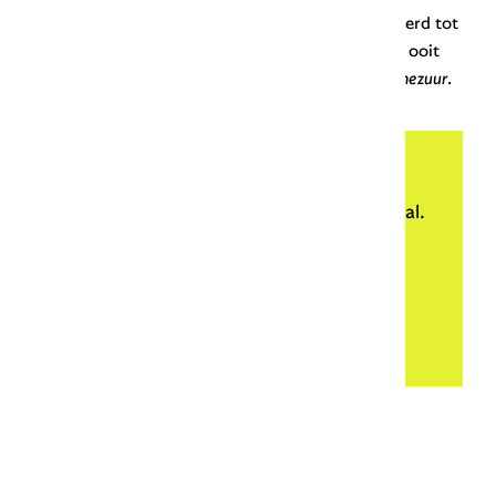
Embouchure
wordt in de spreektaal soms verbasterd tot
ammezuur
. In Hilvarenbeek (Noord-Brabant) was ooit
een carnavalsorkest populair met de naam
Tammezuur
.
Blij met deze uitleg?
Met een donatie van € 5 steun je Onze Taal.
Bedankt!
Doneren
Meer weten?
▼ Ad by Refinery89