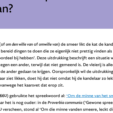
an?
(of
om den wille van
of
omwille van
) de smeer likt de kat de kan
bereid dingen te doen die ze eigenlijk niet prettig vinden al
voordeel bij hebben’. Deze uitdrukking beschrijft een situatie
egen een ander, terwijl dat niet gemeend is. De vleierij is al
 de ander gedaan te krijgen. Oorspronkelijk wil de uitdrukking
ar ziet likken, doet hij dat niet omdat hij de kandelaar zo lekk
 vanwege het kaarsvet dat erop zit.
660) gebruikte het spreekwoord al:
‘Om de minne van het sm
r het is nog ouder: in de
Proverbia communia
(‘Gewone spree
0 verscheen, stond al ‘Om die minne vanden smeere, leckt di