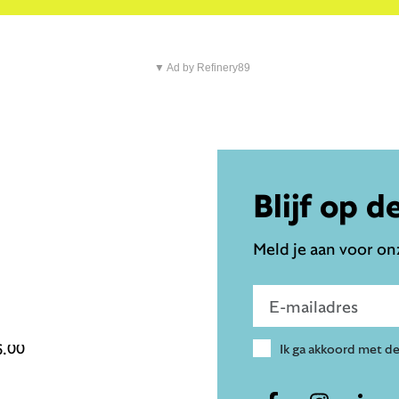
▼ Ad by Refinery89
Blijf op d
Meld je aan voor onz
Voer e-mailadres in
6.00
Ik ga akkoord met d