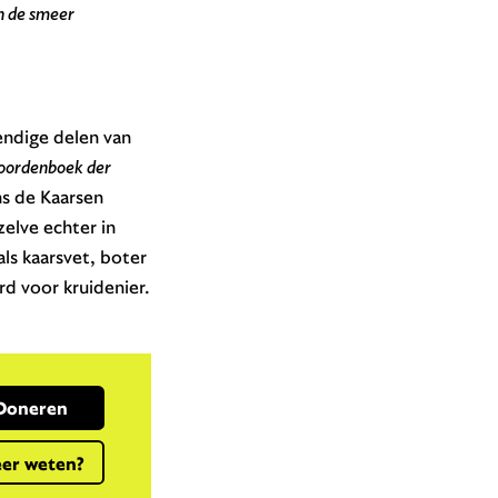
n de smeer
endige delen van
ordenboek der
ns de Kaarsen
elve echter in
ls kaarsvet, boter
d voor kruidenier.
Doneren
er weten?