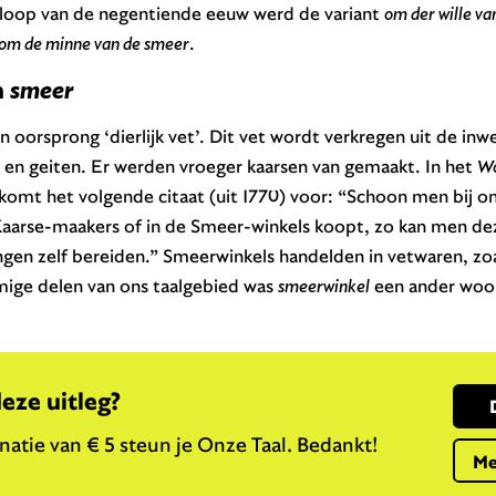
e loop van de negentiende eeuw werd de variant
om der wille va
om de minne van de smeer
.
n
smeer
 oorsprong ‘dierlijk vet’. Dit vet wordt verkregen uit de inw
 en geiten. Er werden vroeger kaarsen van gemaakt. In het
Wo
komt het volgende citaat (uit 1770) voor: “Schoon men bij o
Kaarse-maakers of in de Smeer-winkels koopt, zo kan men dez
gen zelf bereiden.” Smeerwinkels handelden in vetwaren, zoa
mmige delen van ons taalgebied was
smeerwinkel
een ander woor
deze uitleg?
atie van € 5 steun je Onze Taal. Bedankt!
Me