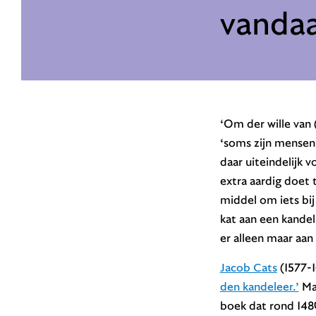
vanda
‘Om der wille van 
‘soms zijn mensen 
daar uiteindelijk 
extra aardig doet t
middel om iets bij
kat aan een kandela
er alleen maar aan
Jacob Cats
(1577-1
den kandeleer.’
Maa
boek dat rond 148