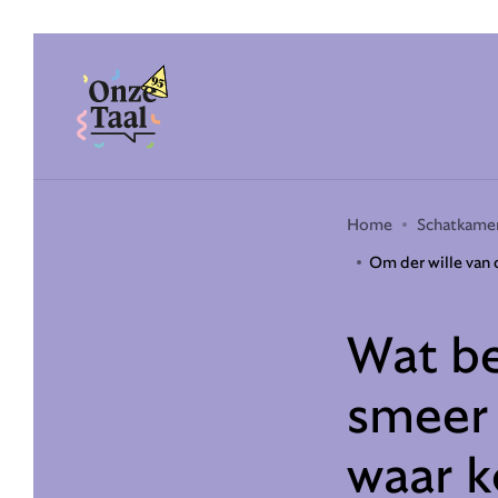
Onze Taal
Home
Schatkame
Om der wille van 
Wat be
smeer 
waar k