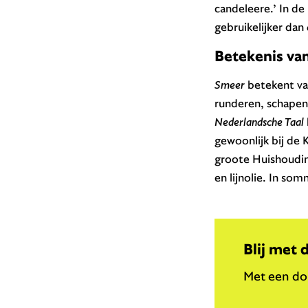
candeleere.’ In d
gebruikelijker dan
Betekenis va
Smeer
betekent van
runderen, schapen
Nederlandsche Taal
gewoonlijk bij de 
groote Huishoudin
en lijnolie. In so
Blij met 
Met een don