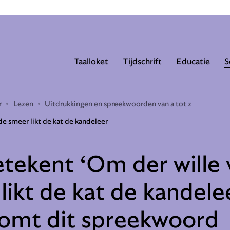
Taalloket
Tijdschrift
Educatie
S
r
Lezen
Uitdrukkingen en spreekwoorden van a tot z
de smeer likt de kat de kandeleer
tekent ‘Om der wille 
likt de kat de kandele
omt dit spreekwoord