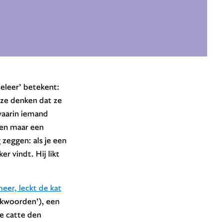
deleer’ betekent:
s ze denken dat ze
 waarin iemand
leen maar een
 zeggen: als je een
er vindt. Hij likt
eer, leckt de kat
kwoorden’), een
e catte den