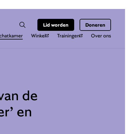
Hoo
Zoekveld
Lid worden
Doneren
Zoeken
chatkamer
Winkel
Trainingen
Over ons
van de
er’ en