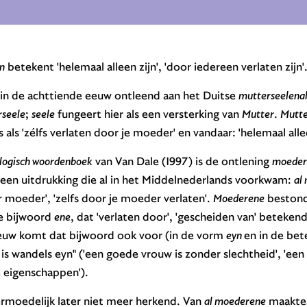
jn
betekent 'helemaal alleen zijn', 'door iedereen verlaten zijn'
 in de achttiende eeuw ontleend aan het Duitse
mutterseelenal
seele
;
seele
fungeert hier als een versterking van
Mutter
.
Mutte
als 'zélfs verlaten door je moeder' en vandaar: 'helemaal alle
ogisch woordenboek
van Van Dale (1997) is de ontlening
moederz
en uitdrukking die al in het Middelnederlands voorkwam:
al
 moeder', 'zelfs door je moeder verlaten'.
Moederene
bestond
e bijwoord
ene
, dat 'verlaten door', 'gescheiden van' beteken
 eeuw komt dat bijwoord ook voor (in de vorm
eyn
en in de bet
e is wandels eyn" ('een goede vrouw is zonder slechtheid', 'e
 eigenschappen').
rmoedelijk later niet meer herkend. Van
al moederene
maakte