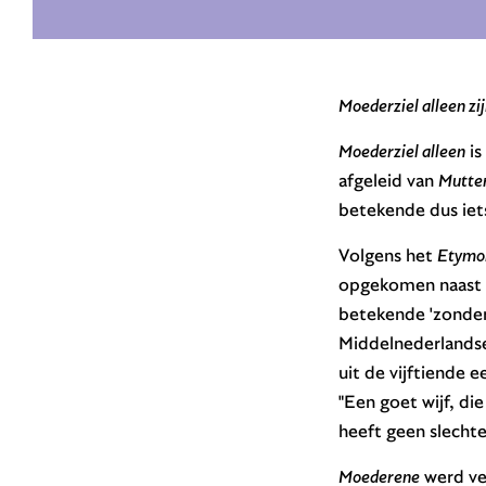
Moederziel alleen zi
Moederziel alleen
is
afgeleid van
Mutter
betekende dus iets 
Volgens het
Etymol
opgekomen naast e
betekende 'zonder
Middelnederlands
uit de vijftiende
"Een goet wijf, di
heeft geen slechte
Moederene
werd ve