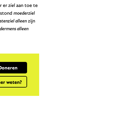
r er
ziel
aan toe te
tstond
moederziel
tenziel alleen
zijn
dermens alleen
Doneren
er weten?