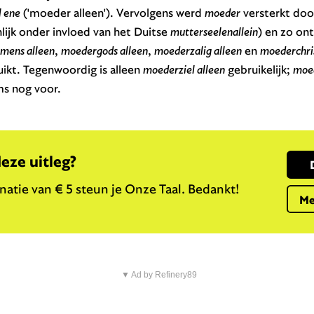
l ene
('moeder alleen'). Vervolgens werd
moeder
versterkt doo
lijk onder invloed van het Duitse
mutterseelenallein
) en zo on
mens alleen
,
moedergods alleen
,
moederzalig alleen
en
moederchris
ikt. Tegenwoordig is alleen
moederziel alleen
gebruikelijk;
moe
ms nog voor.
deze uitleg?
atie van € 5 steun je Onze Taal. Bedankt!
Me
▼ Ad by Refinery89