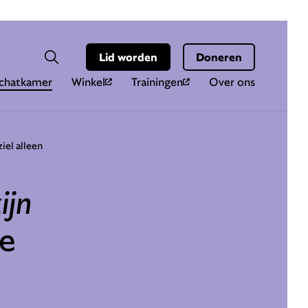
Hoo
Zoekveld
Lid worden
Doneren
Zoeken
chatkamer
Winkel
Trainingen
Over ons
iel alleen
ijn
ee