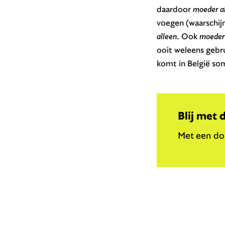
daardoor
moeder a
voegen (waarschijn
alleen
. Ook
moeder
ooit weleens gebru
komt in België so
Blij met 
Met een don