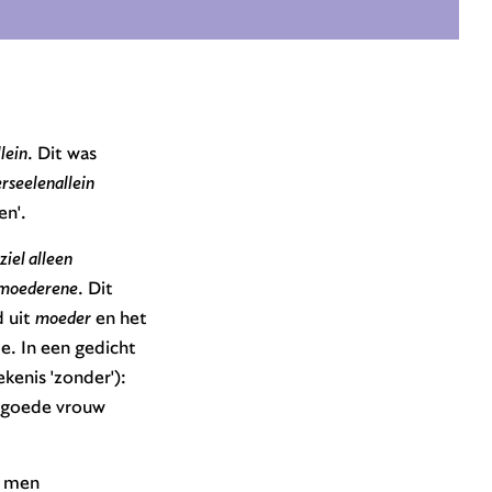
.
lein
. Dit was
rseelenallein
en'.
iel alleen
 moederene
. Dit
 uit
moeder
en het
de. In een gedicht
ekenis 'zonder'):
en goede vrouw
 men