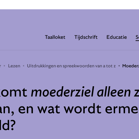
Taalloket
Tijdschrift
Educatie
S
r
Lezen
Uitdrukkingen en spreekwoorden van a tot z
Moederz
komt
moederziel alleen z
n, en wat wordt erm
ld?