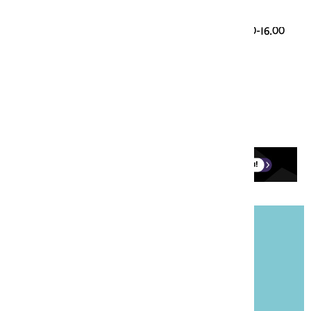
Taalvragen
085 00 28 428 (werkdagen 9.30-12.30 en 13.30-16.00
uur)
taalloket@onzetaal.nl
Ledenservice
0251-760123 (werkdagen 9.00-17.00)
onzetaal@aboland.nl
Blijf op de hoogte!
Meld je aan voor onze gratis nieuwsbrief
Taalpost.