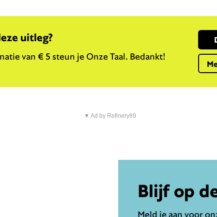
deze uitleg?
atie van € 5 steun je Onze Taal. Bedankt!
Me
▼ Ad by Refinery89
Blijf op d
Meld je aan voor onz