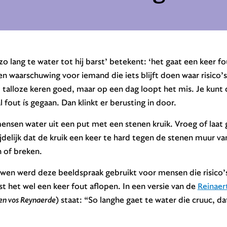
zo lang te water tot hij barst’ betekent: ‘het gaat een keer fo
een waarschuwing voor iemand die iets blijft doen waar risico’
 talloze keren goed, maar op een dag loopt het mis. Je kunt 
l fout ís gegaan. Dan klinkt er berusting in door.
nsen water uit een put met een stenen kruik. Vroeg of laat g
delijk dat de kruik een keer te hard tegen de stenen muur va
 of breken.
uwen werd deze beeldspraak gebruikt voor mensen die risico’s
 het wel een keer fout aflopen. In een versie van de
Reinaer
en vos Reynaerde
) staat: “So langhe gaet te water die cruuc, da