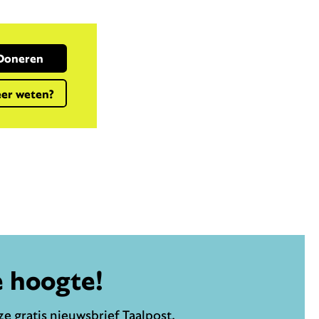
Doneren
er weten?
e hoogte!
e gratis nieuwsbrief Taalpost.