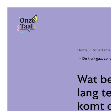
Onze Taal
Home
Schatkame
De kruik gaat zo l
Wat be
lang te
komt d