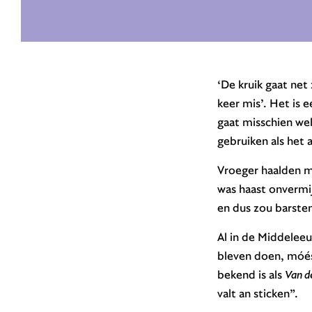
‘De kruik gaat net 
keer mis’. Het is 
gaat misschien wel
gebruiken als het a
Vroeger haalden me
was haast onvermij
en dus zou barsten
Al in de Middelee
bleven doen, móést
bekend is als
Van d
valt an sticken”.