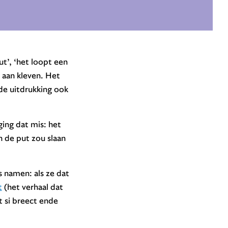
ut’, ‘het loopt een
s aan kleven. Het
de uitdrukking ook
ing dat mis: het
n de put zou slaan
 namen: als ze dat
t
(het verhaal dat
t si breect ende