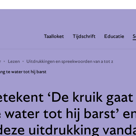
Taalloket
Tijdschrift
Educatie
S
r
Lezen
Uitdrukkingen en spreekwoorden van a tot z
ang te water tot hij barst
tekent ‘De kruik gaat
 water tot hij barst’ e
eze uitdrukking vand