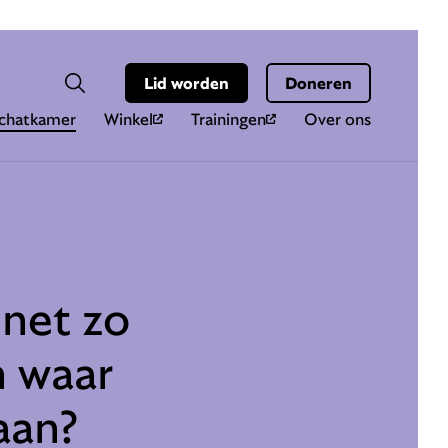
Hoo
Zoekveld
Lid worden
Doneren
Zoeken
chatkamer
Winkel
Trainingen
Over ons
 net zo
n waar
aan?