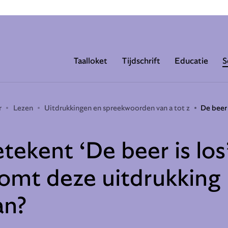
Taalloket
Tijdschrift
Educatie
S
r
Lezen
Uitdrukkingen en spreekwoorden van a tot z
De beer 
tekent ‘De beer is los
omt deze uitdrukking
an?