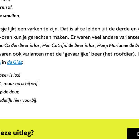
ren af,
e smullen.
sje lijkt een varken te zijn. Dat is af te leiden uit de derde en
oren kun je gerechten maken. Er waren veel andere varianten 
n Os den beer is los
;
Hei, Catrijn! de beer is los
;
Hoep Marianne de bee
waren ook varianten met de ‘gevaarlijke’ beer (het roofdier). I
a
in
de Gids
:
eer is los!
 maar nu is hij vrij.
n de deur.
delijk hier voorbij.
deze uitleg?