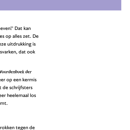
leven!’ Dat kan
es op alles zet. De
ze uitdrukking is
svarken, dat ook
oordenboek der
eer op een kermis
de schrijfsters
eer heelemaal los
omt.
trokken tegen de