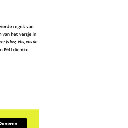
 vierde regel: van
van het versje in
r is los
;
Vos, vos de
n 1941 dichtte
Doneren