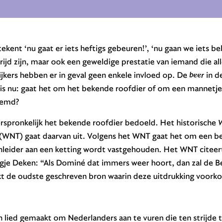
tekent ‘nu gaat er iets heftigs gebeuren!’, ‘nu gaan we iets be
rijd zijn, maar ook een geweldige prestatie van iemand die all
jkers hebben er in geval geen enkele invloed op. De
beer
in de
g is nu: gaat het om het bekende roofdier of om een mannetje
oemd?
oorspronkelijk het bekende roofdier bedoeld. Het historische
W
(WNT) gaat daarvan uit. Volgens het WNT gaat het om een b
leider aan een ketting wordt vastgehouden. Het WNT citeert 
agje Deken: “Als Dominé dat immers weer hoort, dan zal de B
ijkt de oudste geschreven bron waarin deze uitdrukking voork
n lied gemaakt om Nederlanders aan te vuren die ten strijde 