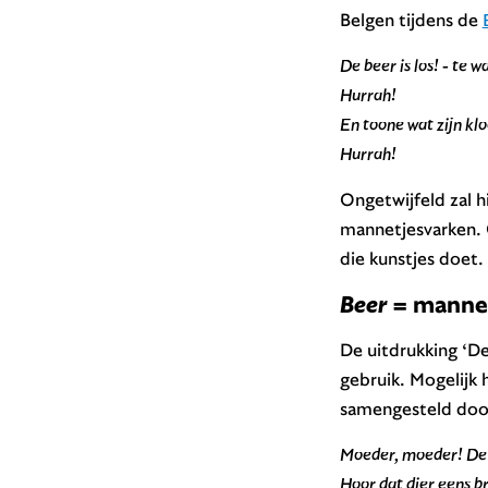
Belgen tijdens de
De beer is los! - te 
Hurrah!
En toone wat zijn kl
Hurrah!
Ongetwijfeld zal h
mannetjesvarken. O
die kunstjes doet.
Beer
= mannet
De uitdrukking ‘D
gebruik. Mogelijk 
samengesteld do
Moeder, moeder! De b
Hoor dat dier eens br