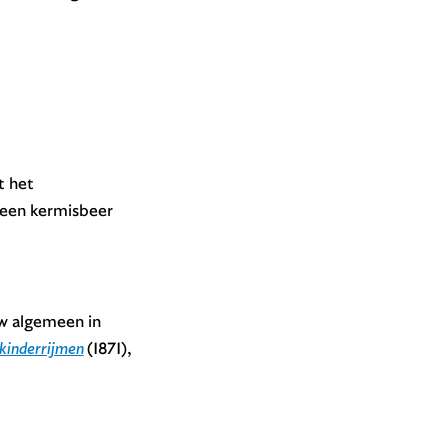
t het
m een kermisbeer
uw algemeen in
kinderrijmen
(1871),