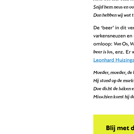
Snijd hem neus en oo
Dan hebben wij wat t
De ‘beer’ in dit ver
varkensneuzen en -
omloop:
Van Os, Va
beer is los
, enz. Er 
Leonhard Huizing
Moeder, moeder, de b
Hij stond op de markt,
Doe dicht de luiken e
Misschien komt hij da
Blij met 