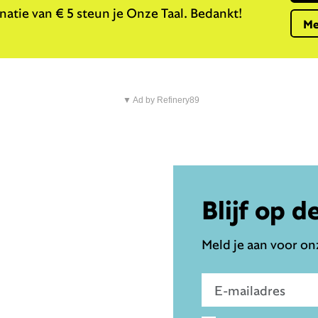
atie van € 5 steun je Onze Taal. Bedankt!
Me
▼ Ad by Refinery89
Blijf op d
Meld je aan voor onz
Voer e-mailadres in