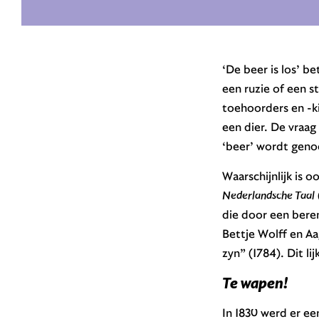
‘De beer is los’ be
een ruzie of een st
toehoorders en -ki
een dier. De vraa
‘beer’ wordt gen
Waarschijnlijk is 
Nederlandsche Taal
die door een beren
Bettje Wolff en A
zyn” (1784). Dit l
Te wapen!
In 1830 werd er ee