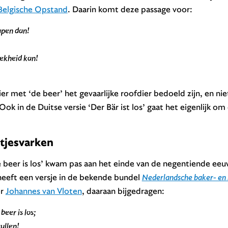
Belgische Opstand
. Daarin komt deze passage voor:
wapen dan!
oekheid kan!
ier met ‘de beer’ het gevaarlijke roofdier bedoeld zijn, en nie
ok in de Duitse versie ‘Der Bär ist los’ gaat het eigenlijk o
jesvarken
e beer is los’ kwam pas aan het einde van de negentiende ee
heeft een versje in de bekende bundel
Nederlandsche baker- en 
or
Johannes van Vloten
, daaraan bijgedragen:
eer is los;
ullen!