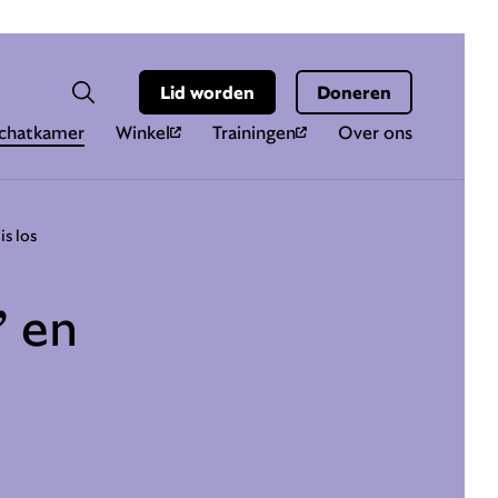
Hoo
Zoekveld
Lid worden
Doneren
Zoeken
chatkamer
Winkel
Trainingen
Over ons
is los
’ en