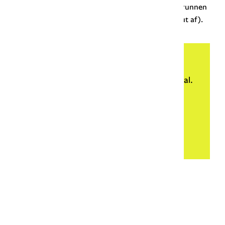
'Wenn's Kalb ersoffen ist, deckt der Bauer den Brunnen
zu' (= als het kalf verzopen is, dekt de boer de put af).
Blij met deze uitleg?
Met een donatie van € 5 steun je Onze Taal.
Bedankt!
Doneren
Meer weten?
▼ Ad by Refinery89