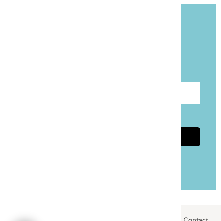
Blijf op de hoogte!
Meld je aan voor onze gratis nieuwsbrief
Taalpost.
Voer e-mailadres in
Ik ga akkoord met de
privacyvoorwaarden
Aanmelden
Privacybeleid
Algemene voorwaarden
Cookies
Contact