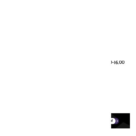
Genootschap Onze Taal
Paleisstraat 9
2514 JA Den Haag
Taalvragen
085 00 28 428 (werkdagen 9.30-12.30 en 13.30-16.00
uur)
taalloket@onzetaal.nl
Ledenservice
0251-760123 (werkdagen 9.00-17.00)
onzetaal@aboland.nl