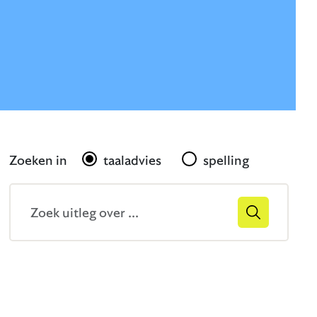
Gerelateerd
Zoeken in
taaladvies
spelling
Zoekveld
Zoek