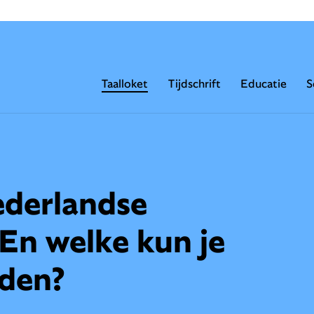
Taalloket
Tijdschrift
Educatie
S
ederlandse
n welke kun je
nden?