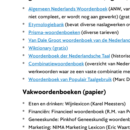
Algemeen Nederlands Woordenboek
(ANW, van
niet compleet, er wordt nog aan gewerkt) (grat
Etymologiebank
(bevat diverse naslagwerken o
Prisma-woordenboeken
(diverse tarieven)
Van Dale Groot woordenboek van de Nederland
Wiktionary (gratis)
Woordenboek der Nederlandsche Taal
(historis
Combinatiewoordenboek
(overzicht van Neder
werkwoorden waar ze een vaste combinatie mee
Woordenboek van Populair Taalgebruik
(Marc De
Vakwoordenboeken (papier)
Eten en drinken: Wijnlexicon (Karel Meesters)
Financiën: Financieel woordenboek (R.M. van Po
Geneeskunde: Pinkhof Geneeskundig woorden
Marketing: NIMA Marketing Lexicon (Eric Waart