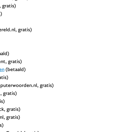
gratis)
)
eld.nl, gratis)
ald)
t, gratis)
en
(betaald)
tis)
uterwoorden.nl, gratis)
 gratis)
s)
k, gratis)
l, gratis)
s)