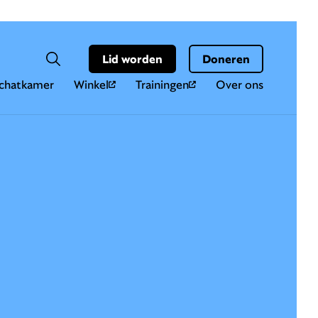
Hoo
Zoekveld
Lid worden
Doneren
Zoeken
chatkamer
Winkel
Trainingen
Over ons