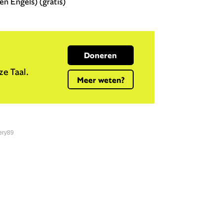
n Engels) (gratis)
Doneren
e Taal.
Meer weten?
ery89