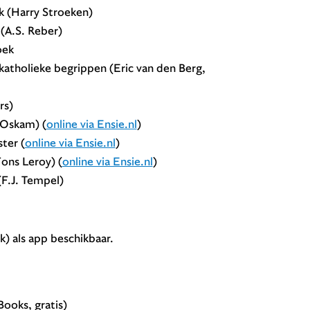
k (Harry Stroeken)
(A.S. Reber)
oek
 katholieke begrippen (Eric van den Berg,
rs)
n-Oskam) (
online via Ensie.nl
)
ter (
online via Ensie.nl
)
ons Leroy) (
online via Ensie.nl
)
F.J. Tempel)
) als app beschikbaar.
ooks, gratis)