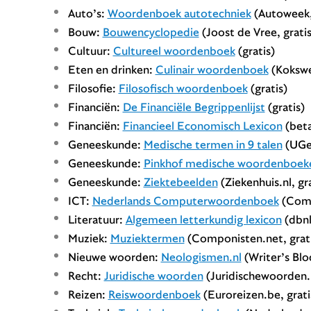
Auto’s:
Woordenboek autotechniek
(Autoweek, 
Bouw:
Bouwencyclopedie
(Joost de Vree, gratis
Cultuur:
Cultureel woordenboek
(gratis)
Eten en drinken:
Culinair woordenboek
(Kokswer
Filosofie:
Filosofisch woordenboek
(gratis)
Financiën:
De Financiële Begrippenlijst
(gratis)
Financiën:
Financieel Economisch Lexicon
(beta
Geneeskunde:
Medische termen in 9 talen
(UGen
Geneeskunde:
Pinkhof medische woordenboek
Geneeskunde:
Ziektebeelden
(Ziekenhuis.nl, gra
ICT:
Nederlands Computerwoordenboek
(Comp
Literatuur:
Algemeen letterkundig lexicon
(dbnl,
Muziek:
Muziektermen
(Componisten.net, grati
Nieuwe woorden:
Neologismen.nl
(Writer’s Bloc
Recht:
Juridische woorden
(Juridischewoorden.n
Reizen:
Reiswoordenboek
(Euroreizen.be, grati