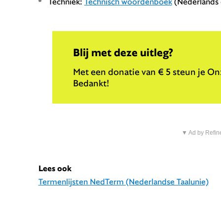
Techniek:
Technisch woordenboek
(Nederlands e
Blij met deze uitleg?
Met een donatie van € 5 steun je Onz
Bedankt!
▼ Ad by Refin
Lees ook
Termenlijsten NedTerm (Nederlandse Taalunie)