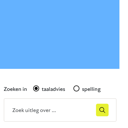
Gerelateerd
Zoeken in
taaladvies
spelling
Zoekveld
Zoek