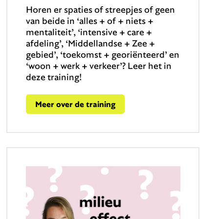
Horen er spaties of streepjes of geen
van beide in ‘alles + of + niets +
mentaliteit’, ‘intensive + care +
afdeling’, ‘Middellandse + Zee +
gebied’, ‘toekomst + georiënteerd’ en
‘woon + werk + verkeer’? Leer het in
deze training!
Meer over de training