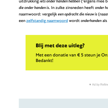
uitdrukking
iets onder handen hebben
(‘ergens mee be
die onder handen is
. In zulke zinsneden heeft
onder h
naamwoord: vergelijk
een opdracht die nieuw is
(naas
een
zelfstandig naamwoord
wordt
onderhanden
als
Blij met deze uitleg?
Met een donatie van € 5 steun je Onz
Bedankt!
▼ Ad by Refin