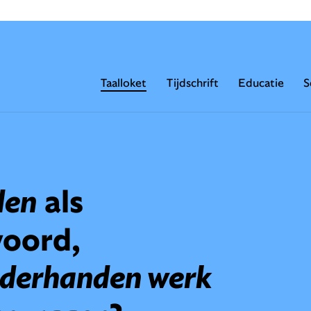
Taalloket
Tijdschrift
Educatie
S
den
als
woord,
derhanden werk