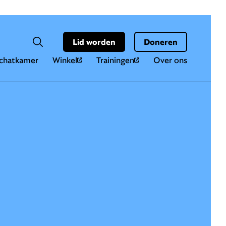
Hoo
Zoekveld
Lid worden
Doneren
Zoeken
chatkamer
Winkel
Trainingen
Over ons