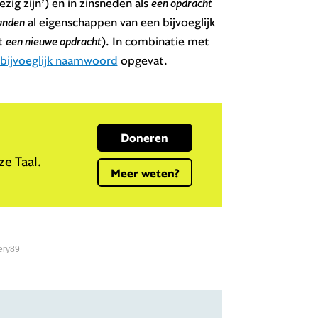
zig zijn’) en in zinsneden als
een opdracht
anden
al eigenschappen van een bijvoeglijk
t
een nieuwe opdracht
). In combinatie met
bijvoeglijk naamwoord
opgevat.
Doneren
e Taal.
Meer weten?
ery89