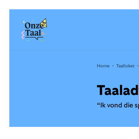
Onze Taal
Home
Taalloket
Taalad
“Ik vond die s