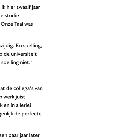
k hier twaalf jaar
de studie
j Onze Taal was
ijdig. En spelling,
p de universiteit
spelling niet.’
at de collega’s van
 werk juist
en in allerlei
genlijk de perfecte
en paar jaar later