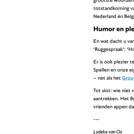
totstandkoming va
Nederland én Belg
Humor en ple
En wat dacht u va
‘Ruggespraak’: ‘
Er is ook plezier 
Spellen en onze ei
– net als het
Groo
Tot slot: wie niet
aantrekken. Het B
vrienden appen dat
---
Lydeke van Os