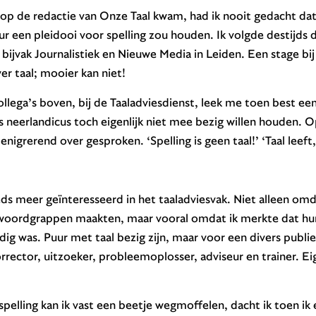
r op de redactie van Onze Taal kwam, had ik nooit gedacht dat i
eur een pleidooi voor spelling zou houden. Ik volgde destijds 
bijvak Journalistiek en Nieuwe Media in Leiden. Een stage bi
ver taal; mooier kan niet!
llega’s boven, bij de Taaladviesdienst, leek me toen best eenz
ls neerlandicus toch eigenlijk niet mee bezig willen houden. O
nigrerend over gesproken. ‘Spelling is geen taal!’ ‘Taal leeft, 
eds meer geïnteresseerd in het taaladviesvak. Niet alleen omd
woordgrappen maakten, maar vooral omdat ik merkte dat hun
ig was. Puur met taal bezig zijn, maar voor een divers publiek 
corrector, uitzoeker, probleemoplosser, adviseur en trainer. Ei
pelling kan ik vast een beetje wegmoffelen, dacht ik toen ik e