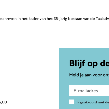
eschreven in het kader van het 35-jarig bestaan van de Taaladv
Blijf op d
Meld je aan voor onz
Voer e-mailadres in
6.00
Ik ga akkoord met d