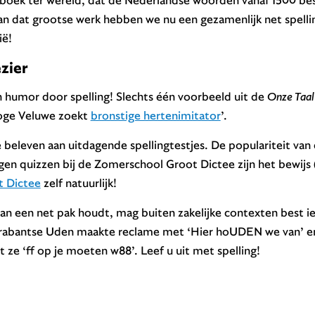
n dat grootse werk hebben we nu een gezamenlijk net spelli
ië!
zier
n humor door spelling! Slechts één voorbeeld uit de
Onze Taal
Hoge Veluwe zoekt
bronstige hertenimitator
’.
te beleven aan uitdagende spellingtestjes. De populariteit van 
gen quizzen bij de Zomerschool Groot Dictee zijn het bewijs 
t Dictee
zelf natuurlijk!
 van een net pak houdt, mag buiten zakelijke contexten best i
rabantse Uden maakte reclame met ‘Hier hoUDEN we van’ en 
 ze ‘ff op je moeten w88’. Leef u uit met spelling!