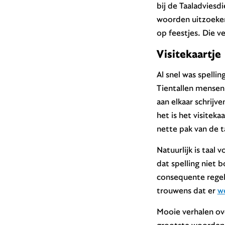
bij de Taaladviesd
woorden uitzoeken
op feestjes. Die v
Visitekaartje
Al snel was spelli
Tientallen mensen 
aan elkaar schrijv
het is het visiteka
nette pak van de t
Natuurlijk is taal
dat spelling niet 
consequente regels
trouwens dat er
w
Mooie verhalen ove
grootste woordenb