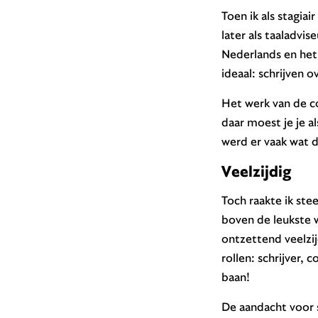
Toen ik als stagiai
later als taaladvis
Nederlands en het 
ideaal: schrijven o
Het werk van de co
daar moest je je a
werd er vaak wat de
Veelzijdig
Toch raakte ik ste
boven de leukste 
ontzettend veelzijd
rollen: schrijver, 
baan!
De aandacht voor s