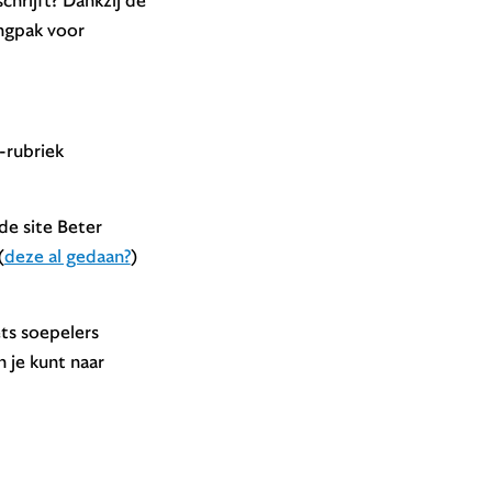
ngpak voor
-rubriek
de site Beter
(
deze al gedaan?
)
ets soepelers
je kunt naar