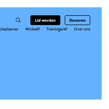
Hoo
Zoekveld
Lid worden
Doneren
Zoeken
chatkamer
Winkel
Trainingen
Over ons