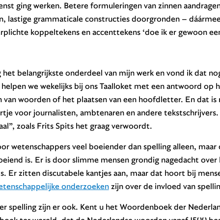
ienst ging werken. Betere formuleringen van zinnen aandrage
, lastige grammaticale constructies doorgronden – dáárme
erplichte koppeltekens en accenttekens ‘doe ik er gewoon een 
ng het belangrijkste onderdeel van mijn werk en vond ik dat no
helpen we wekelijks bij ons Taalloket met een antwoord op h
en van woorden of het plaatsen van een hoofdletter. En dat is 
artje voor journalisten, ambtenaren en andere tekstschrijvers. 
aal”, zoals Frits Spits het graag verwoordt.
 voor wetenschappers veel boeiender dan spelling alleen, maar 
boeiend is. Er is door slimme mensen grondig nagedacht over 
. Er zitten discutabele kantjes aan, maar dat hoort bij mens
etenschappelijke onderzoeken
zijn over de invloed van spellin
r spelling zijn er ook. Kent u het Woordenboek der Nederlan
oek ter wereld, dat de Nederlandse woorden vanaf 1500 besc