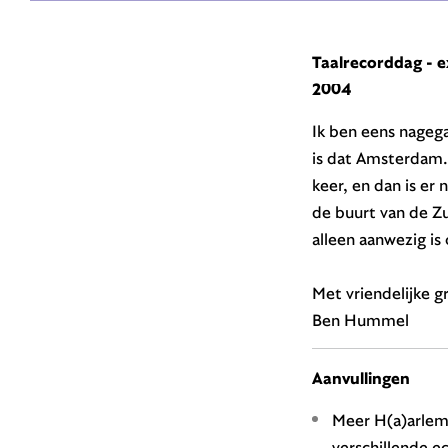
Taalrecorddag - e
2004
Ik ben eens nageg
is dat Amsterdam. 
keer, en dan is er
de buurt van de Z
alleen aanwezig i
Met vriendelijke g
Ben Hummel
Aanvullingen
Meer H(a)arlems
verschillende e