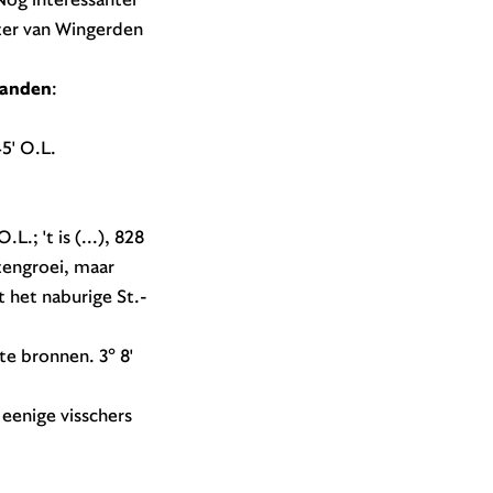
uter van Wingerden
landen
:
45' O.L.
.; 't is (...), 828
tengroei, maar
 het naburige St.-
te bronnen. 3° 8'
 eenige visschers