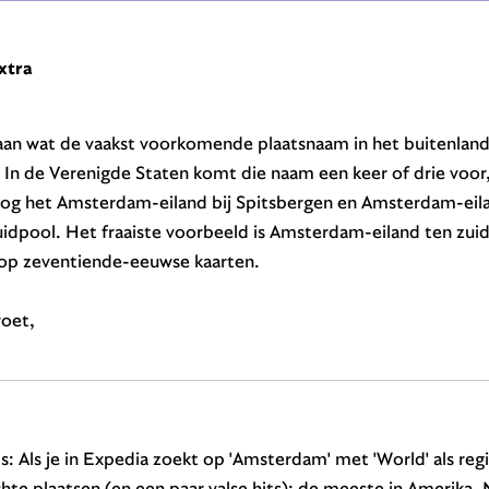
xtra
aan wat de vaakst voorkomende plaatsnaam in het buitenland 
In de Verenigde Staten komt die naam een keer of drie voor,
 nog het Amsterdam-eiland bij Spitsbergen en Amsterdam-eilan
uidpool. Het fraaiste voorbeeld is Amsterdam-eiland ten zuid
s op zeventiende-eeuwse kaarten.
roet,
: Als je in Expedia zoekt op 'Amsterdam' met 'World' als regio
chte plaatsen (en een paar valse hits); de meeste in Amerika.