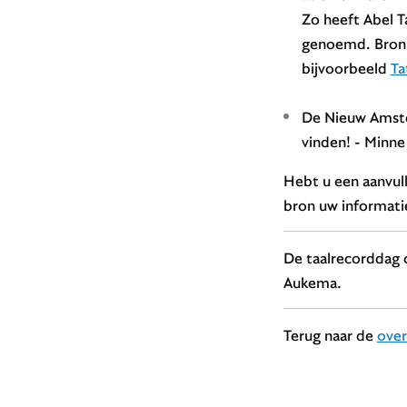
Zo heeft Abel T
genoemd. Bronne
bijvoorbeeld
Ta
De Nieuw Amster
vinden! - Minn
Hebt u een aanvull
bron uw informatie
De taalrecorddag
Aukema.
Terug naar de
over