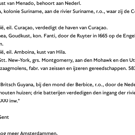
ust van Menado, behoort aan Nederl.
a, kolonie Suriname, aan de rivier Suriname, r.o., waar zij d
dië, eil. Curaçao, verdedigt de haven van Curaçao.
ea, Goudkust, kon. Fanti, door de Ruyter in 1665 op de Enge
n.
ië, eil. Amboina, kust van Hila.
., Stt. New-York, grs. Montgomerry, aan den Mohawk en den U
zaagmolens, fabr. van zeissen en ijzeren gereedschappen. 583
 Britsch Guyana, bij den mond der Berbice, r.o., door de Ned
uten huizen; drie batterijen verdedigen den ingang der rivier.
5000 inw."
Gent
n nog meer Amsterdammen.