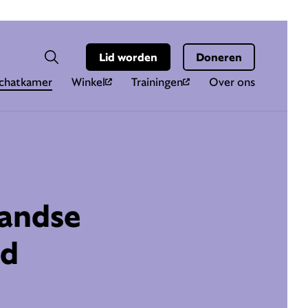
Hoo
Zoekveld
Lid worden
Doneren
Zoeken
chatkamer
Winkel
Trainingen
Over ons
andse
nd