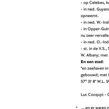
- op Celebes, k
- in ned. Guyan
opneemt.
- in ned. W.-In
- in Opper-Guin
nu zeer vervalle
- in ned. O.-Ind
- st. in de V.S
W. Albany; met 
En een stad
:
"en zeehaven in
gebouwd; met ho
57° 31' 8" W.L. 
Luc Cocquyt - 
... en er ware