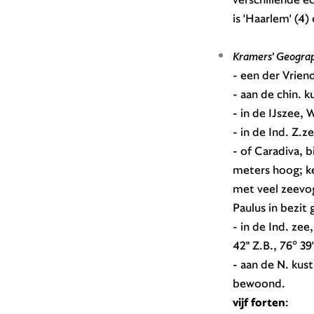
is 'Haarlem' (4
Kramers' Geogra
- een der Vrien
- aan de chin. k
- in de IJszee,
- in de Ind. Z.ze
- of Caradiva, b
meters hoog; ke
met veel zeevog
Paulus in bezit
- in de Ind. ze
42" Z.B., 76° 39
- aan de N. kust
bewoond.
vijf forten
: