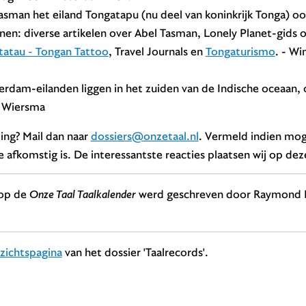
asman het eiland Tongatapu (nu deel van koninkrijk Tonga) 
n: diverse artikelen over Abel Tasman, Lonely Planet-gids o
tatau - Tongan Tattoo
, Travel Journals en
Tongaturismo
. - Wi
dam-eilanden liggen in het zuiden van de Indische oceaan, o
e Wiersma
ing? Mail dan naar
dossiers@onzetaal.nl
. Vermeld indien moge
 afkomstig is. De interessantste reacties plaatsen wij op dez
 op de
Onze Taal Taalkalender
werd geschreven door Raymond N
zichtspagina
van het dossier 'Taalrecords'.