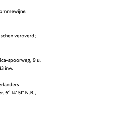
e Commewijne
lschen veroverd;
tica-spoorweg, 9 u.
3 inw.
erlanders
 6° 14' 51" N.B.,