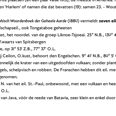
) en 'Harlem' of namen die dat bevatten (19): samen 23. - Wo
phisch Woordenboek der Geheele Aarde
(1880) vermeldt
zeven ei
dschapseil., ook Tongataboe geheeten
ust, het noordel. van de groep Liknoe-Tsjoeai. 25° N.B., 130° 
 W.waarts van Spitsbergen
e, op 31° 53' Z.B., 77° 37' O.L.
ij Ceilon, O.kust, behoort den Engelschen. 9° 41' N.B., 80° 5' O.L
nnelijk de krater van een uitgedoofden vulkaan; zonder plan
els, schelpvisch en robben. De Franschen hebben dit eil. met
 genomen.
e, N. van het eil. St.-Paul, onbewoond, met een vulkaan en hee
' O.L.
 van Java, vóór de reede van Batavia, zeer klein en enkel door