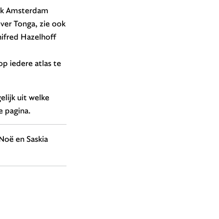
ook Amsterdam
ver Tonga, zie ook
nifred Hazelhoff
p iedere atlas te
lijk uit welke
e pagina.
oë en Saskia