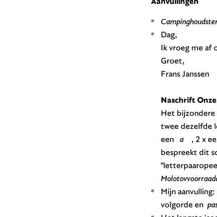
Aanvullingen
Campinghoudste
Dag,
Ik vroeg me af 
Groet,
Frans Janssen
Naschrift Onze
Het bijzondere
twee dezelfde l
een
a
, 2 x e
bespreekt dit s
"letterpaaropee
Molotovvoorraad
Mijn aanvulling
volgorde en
pa