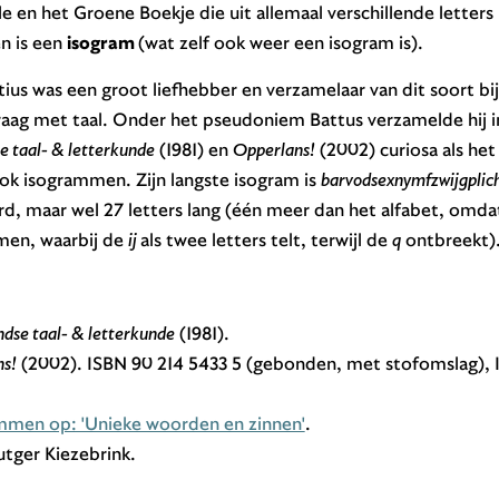
ale en het Groene Boekje die uit allemaal verschillende letter
n is een
isogram
(wat zelf ook weer een isogram is).
ius was een groot liefhebber en verzamelaar van dit soort b
graag met taal. Onder het pseudoniem Battus verzamelde hij 
 taal- & letterkunde
(1981) en
Opperlans!
(2002) curiosa als het 
ok isogrammen. Zijn langste isogram is
barvodsexnymfzwijgplic
d, maar wel 27 letters lang (één meer dan het alfabet, omd
en, waarbij de
ij
als twee letters telt, terwijl de
q
ontbreekt)
dse taal- & letterkunde
(1981).
s!
(2002). ISBN 90 214 5433 5 (gebonden, met stofomslag), 
mmen op: 'Unieke woorden en zinnen'
.
tger Kiezebrink.