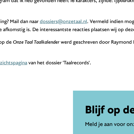
gram dat ik heb gevonden heeft 16 karakters, zijnde:
typodruk
ing? Mail dan naar
dossiers@onzetaal.nl
. Vermeld indien moge
 afkomstig is. De interessantste reacties plaatsen wij op dez
 op de
Onze Taal Taalkalender
werd geschreven door Raymond N
zichtspagina
van het dossier 'Taalrecords'.
Blijf op d
Meld je aan voor onz