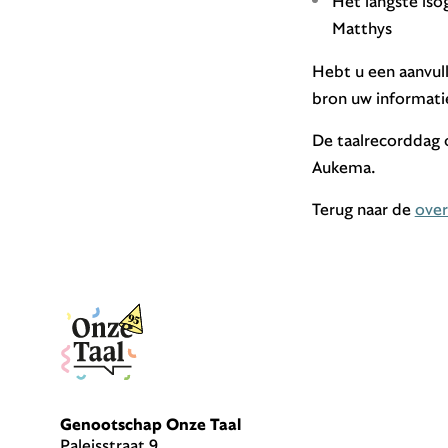
Het langste iso
Matthys
Hebt u een aanvull
bron uw informatie
De taalrecorddag
Aukema.
Terug naar de
over
Genootschap Onze Taal
Paleisstraat 9