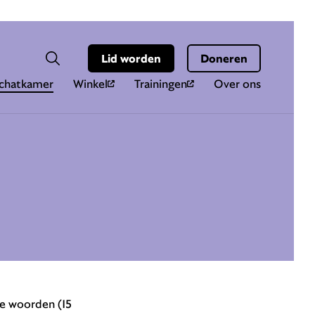
Hoo
Zoekveld
Lid worden
Doneren
Zoeken
chatkamer
Winkel
Trainingen
Over ons
te woorden (15