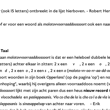
r
(ook 15 letters) ontbreekt in de lijst hierboven. - Robert 
of er voor een woord als
molotovvoorraaddoossoort
ook een naam
 Taal
 aan
molotovvoorraaddoossoort
is dat er een heleboel dubbele l
etters) achter elkaar in zitten: 2 x een
v
, 2 x een
o
, 2
en
d
, 2 x een
o
, 2 x een
s
, 2 x een
o
(
moloto-vv-oo-rr-aa-dd-oo
oort woorden in zijn boek
Opperlans!
(op de pagina 'op') en n
nhoping", waarbij hij overigens alleen voorraaddoos noemt (vi
doossoort
lijkt met zijn acht paren dus een heus
nieuw record
t
:
vlocochadela
en
pasleppasanis
.
Vlo co cha de la
is
cho co l a de vla
i
sleppasanis
is
sinasappelsap
van achter naar voren. - Erik