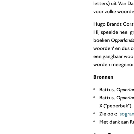
letters) uit Van D
voor zulke woorde
Hugo Brandt Corst
Hij speelde heel 
boeken
Opperlandse
woorden' en dus o
een gangbaar woor
worden meegenom
Bronnen
Battus.
Opperlan
Battus.
Opperlan
X ("peperbek").
Zie ook:
isogra
Met dank aan Ru