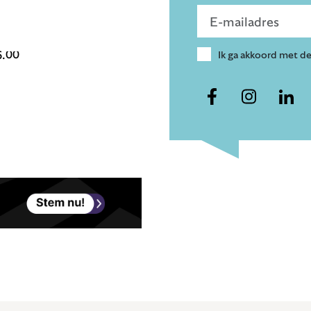
Voer e-mailadres in
6.00
Ik ga akkoord met d