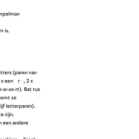
Hempelman
 is.
etters (paren van
 x een
r
, 2 x
-ss-oo-rt
). Bat tus
oemt ze
jf letterparen).
e zijn.
n een andere