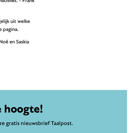
machines
. - Frank
lijk uit welke
e pagina.
oë en Saskia
e hoogte!
e gratis nieuwsbrief Taalpost.