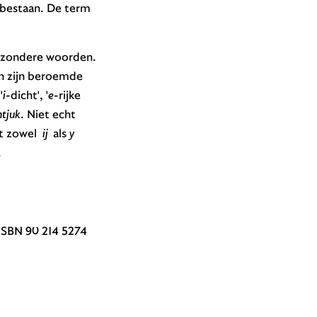
s bestaan. De term
ijzondere woorden.
in zijn beroemde
'
i
-dicht', '
e
-rijke
htjuk
. Niet echt
at zowel
ij
als
y
.
ISBN 90 214 5274