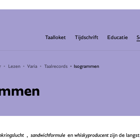
Taalloket
Tijdschrift
Educatie
S
r
Lezen
Varia
Taalrecords
Isogrammen
ammen
kringslucht
,
sandwichformule
en
whiskyproducent
zijn de langs