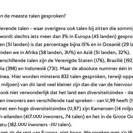
en de meeste talen gesproken?
levende talen - waar overigens ook talen bij zitten die sommi
ordt slechts iets meer dan 3% in Europa (45 landen) gespro
 (51 landen) is dat percentage bijna 15% en in Oceanië (29 l
nden we in Afrika (58 landen, 30%) en Azië (51 landen, 32%).
schillende talen zijn de Verenigde Staten (176), Brazilië (192
dia (398) en Indonesië (731). Maar de absolute nummer één in di
ea. Hier worden minstens 832 talen gesproken, terwijl oppe
 miljoen) van dit land veel kleiner zijn dan die van de hierv
 ook niet verwonderlijk dat het land een diversiteitsindex - d
en inwoners een verschillende taal spreken - van 0,99 heeft 
met een hoge diversiteitsindex (0,97) zijn Kameroen (14 milj
n-eilanden (417.000 inwoners, 74 talen) en het in de Grote O
atu (182.000 inwoners -110 talen).
net als de rest van Europa, niet hoog. We spreken met z'n 16