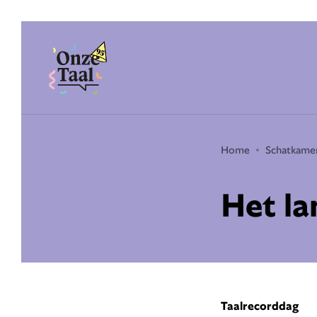
Onze Taal
Home
Schatkame
Het la
Taalrecorddag