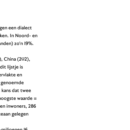
gen een dialect
ken. In Noord- en
anden) zo'n 19%.
), China (202),
t lijstje is
rvlakte en
oor genoemde
e kans dat twee
(hoogste waarde =
oen inwoners, 286
ceaan gelegen
-miljoenen 16