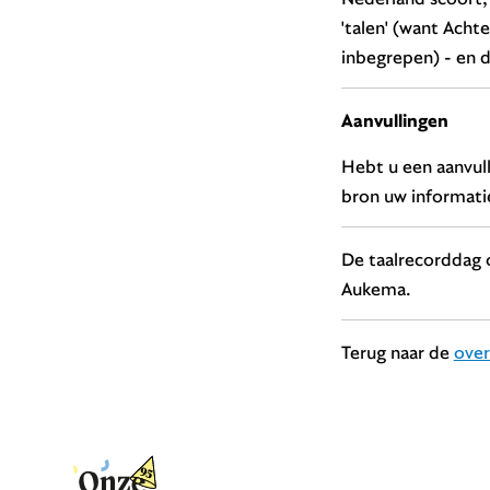
'talen' (want Acht
inbegrepen) - en d
Aanvullingen
Hebt u een aanvull
bron uw informatie
De taalrecorddag
Aukema.
Terug naar de
over