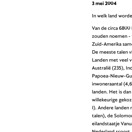
3 mei 2004
In welk land word
Van de circa 6800 
zouden noemen - w
Zuid-Amerika samen
De meeste talen vi
Landen met veel ver
Australië (235), In
Papoea-Nieuw-Guin
inwoneraantal (4,6
landen. Het is dan
willekeurige gekoz
1). Andere landen 
talen), de Solomo
eilandstaatje Vanu
Nederland scoort, 