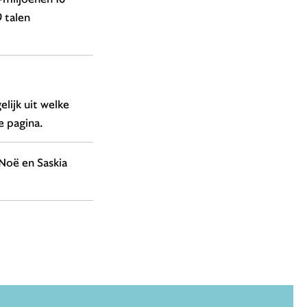
 talen
lijk uit welke
e pagina.
oë en Saskia