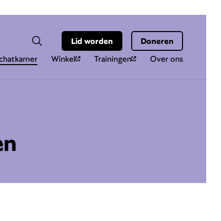
Hoo
Zoekveld
Lid worden
Doneren
Zoeken
chatkamer
Winkel
Trainingen
Over ons
en