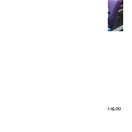
Foto: Fleur Wiersma
Genootschap Onze Taal
Paleisstraat 9
2514 JA Den Haag
Taalvragen
085 00 28 428 (werkdagen 9.30-12.30 en 13.30-16.00
uur)
taalloket@onzetaal.nl