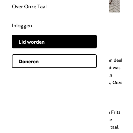
Over Onze Taal
Inloggen
Frits Spits erelid van
Lid worden
Onze Taal
Op 16 mei vierden wij in Den Haag samen met een deel
Doneren
van onze leden ons 95ste verjaardagspartijtje. Dat was
een feestelijke dag vol inspirerende optredens van
hoogleraar Jaap de Jong, taalkundige Miet Ooms,
Onze
Taal
-redacteur Ludmilla Coornstra en dichter
Benzokarim. Ook benoemden we radiomaker en
taalambassadeur Frits Spits tot erelid van het
genootschap. Met het erelidmaatschap willen we Frits
Spits bedanken voor zijn blijvende bijdrage aan de
waardering en zichtbaarheid van de Nederlandse taal.