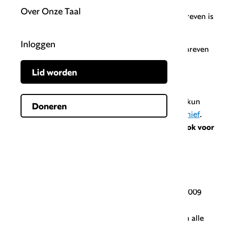
Over Onze Taal
13
/151 betekent dat er over het onderwerp geschreven is
in jaargang 2013, op pagina 151.
Inloggen
16-4
/8 betekent dat er over het onderwerp geschreven
is in jaargang 2016, nummer 4, op pagina 8.
Lid worden
Artikel lezen
Gevonden wat je wil lezen? Als lid van Onze Taal kun
Doneren
je het artikel eenvoudig zelf opzoeken in
het archief
.
Overigens zijn de jaargangen tot en met 2014 (
ook voor
niet-leden
) te raadplegen, te doorzoeken en te
downloaden
bij de DBNL
.
Artikel uit Onze Taal aanvragen
Geen lid van Onze Taal? Je kan artikelen van na 2009
opvragen bij de administratie
(
administratie@onzetaal.nl
). Of
word lid
om van alle