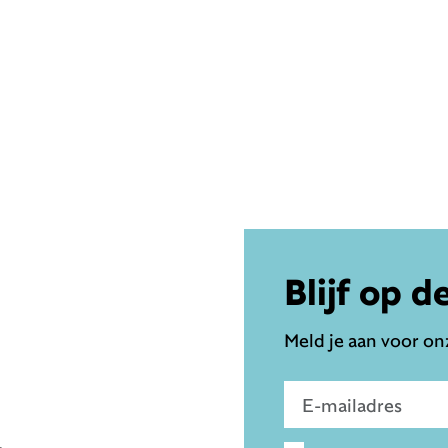
Blijf op d
Meld je aan voor onz
Voer e-mailadres in