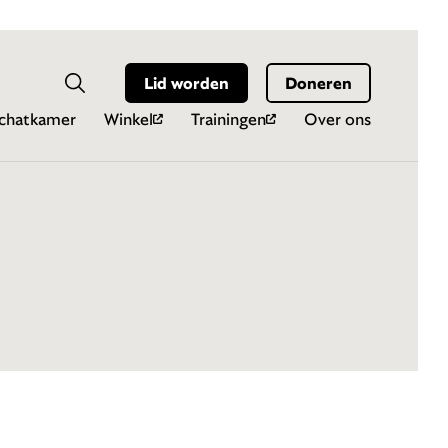
Hoo
Zoekveld
Lid worden
Doneren
Zoeken
chatkamer
Winkel
Trainingen
Over ons