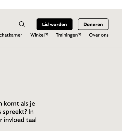
Hoo
Zoekveld
Lid worden
Doneren
Zoeken
chatkamer
Winkel
Trainingen
Over ons
 komt als je
 spreekt? In
 invloed taal