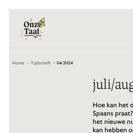
Onze Taal
Home
Tijdschrift
04 2024
juli/a
Hoe kan het d
Spaans praat? 
het nieuwe 
kan hebben op