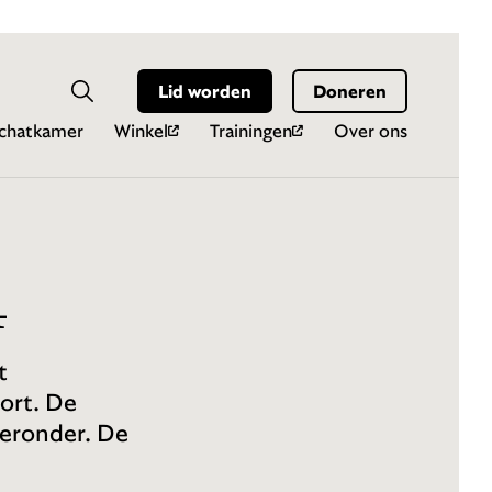
Hoo
Zoekveld
Lid worden
Doneren
Zoeken
chatkamer
Winkel
Trainingen
Over ons
4
t
ort. De
ieronder. De