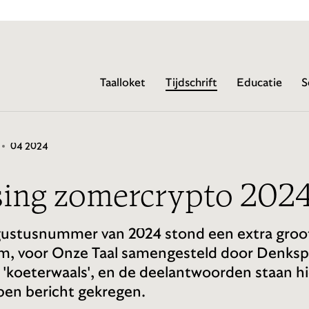
Taalloket
Tijdschrift
Educatie
S
04 2024
sing zomercrypto 202
ugustusnummer van 2024 stond een extra groo
am, voor Onze Taal samengesteld door Denksp
 'koeterwaals', en de deelantwoorden staan h
ben bericht gekregen.