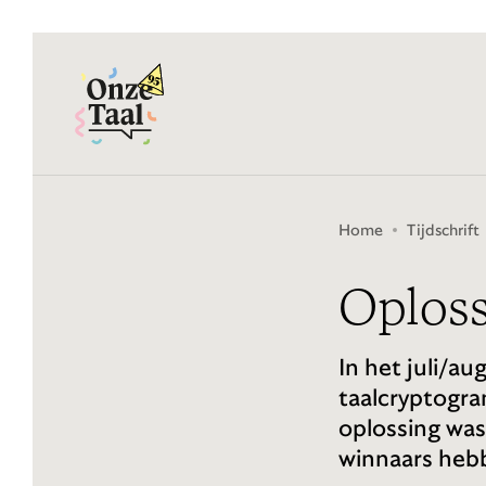
Onze Taal
Home
Tijdschrift
Oplos
In het juli/a
taalcryptogr
oplossing was
winnaars heb