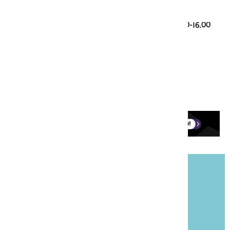
Taalvragen
085 00 28 428 (werkdagen 9.30-12.30 en 13.30-16.00
uur)
taalloket@onzetaal.nl
Ledenservice
0251-760123 (werkdagen 9.00-17.00)
onzetaal@aboland.nl
Blijf op de hoogte!
Meld je aan voor onze gratis nieuwsbrief
Taalpost.