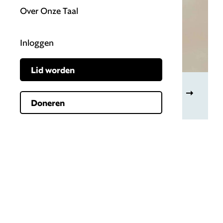
Over Onze Taal
Inloggen
Lid worden
Dierennamen
Doneren
Genootschap Onze Taal
Paleisstraat 9
2514 JA Den Haag